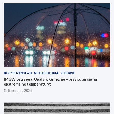
a
a
j
”
ą
w
!
W
i
t
k
o
w
i
e
!
BEZPIECZEŃSTWO
METEOROLOGIA
ZDROWIE
IMGW ostrzega: Upały w Gnieźnie – przygotuj się na
ekstremalne temperatury!
5 sierpnia 2026