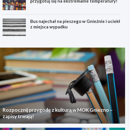
przygotuj się na ekstremalne temperatury!
Bus najechał na pieszego w Gnieźnie i uciekł
z miejsca wypadku
Rozpocznij przygodę z kulturą w MOK Gniezno –
zapisy trwają!