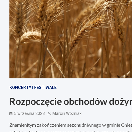
KONCERTY I FESTIWALE
Rozpoczęcie obchodów dożyn
5 września 2023
Marcin Woźniak
Znamienitym zakończeniem sezonu żniwnego w gminie Gniezn