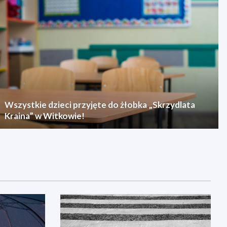
Wszystkie dzieci przyjęte do żłobka „Skrzydlata
Kraina” w Witkowie!