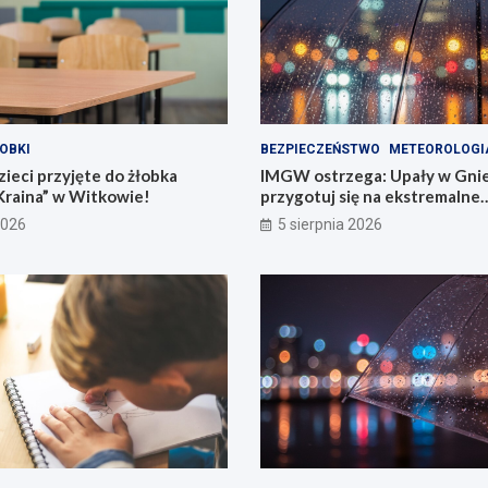
OBKI
BEZPIECZEŃSTWO
METEOROLOGI
ieci przyjęte do żłobka
IMGW ostrzega: Upały w Gnie
Kraina” w Witkowie!
przygotuj się na ekstremalne
temperatury!
2026
5 sierpnia 2026