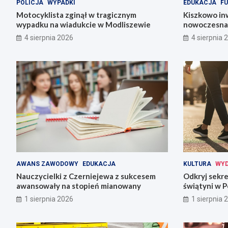
POLICJA
WYPADKI
EDUKACJA
FU
Motocyklista zginął w tragicznym
Kiszkowo inw
wypadku na wiadukcie w Modliszewie
nowoczesna 
4 sierpnia 2026
4 sierpnia 
AWANS ZAWODOWY
EDUKACJA
KULTURA
WYD
Nauczycielki z Czerniejewa z sukcesem
Odkryj sekre
awansowały na stopień mianowany
świątyni w P
1 sierpnia 2026
1 sierpnia 