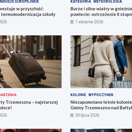
NDUSZE EUROPEJSKIE
KATEGORIA
METEOROLOGIA
estuje w przyszłość:
Burze i silne wiatry w gnieźn
termomodernizacja szkoły
powiecie: ostrzeżenie II stopn
2026
1 sierpnia 2026
ARZENIA
KOLONIE
WYPOCZYNEK
ty Trzemeszna – najstarszej
Niezapomniane letnie kolonie 
olsce!
Gminy Trzemeszno nad Bałty
2026
30 lipca 2026