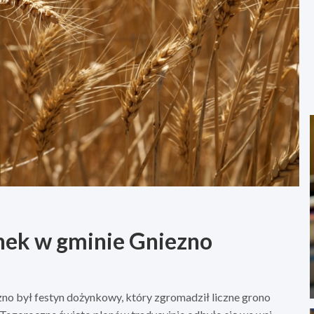
ek w gminie Gniezno
o był festyn dożynkowy, który zgromadził liczne grono