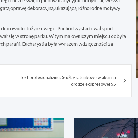
Tegoroczne święto plonów tradycyjnie odbyło się we wsi
gatą oprawę dekoracyjną, ukazującą różnorodne motywy
ego korowodu dożynkowego. Pochód wystartował spod
ował się w stronę parku. W tym malowniczym miejscu odbyła
ch parafii. Eucharystia była wyrazem wdzięczności za
Test profesjonalizmu: Służby ratunkowe w akcji na
drodze ekspresowej S5