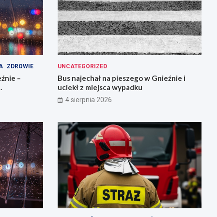
A
ZDROWIE
UNCATEGORIZED
źnie –
Bus najechał na pieszego w Gnieźnie i
uciekł z miejsca wypadku
4 sierpnia 2026