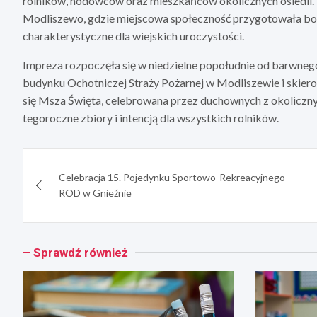
rolników, hodowców oraz mieszkańców okolicznych osiedli. 
Modliszewo, gdzie miejscowa społeczność przygotowała bo
charakterystyczne dla wiejskich uroczystości.
Impreza rozpoczęła się w niedzielne popołudnie od barwn
budynku Ochotniczej Straży Pożarnej w Modliszewie i skier
się Msza Święta, celebrowana przez duchownych z okoliczny
tegoroczne zbiory i intencją dla wszystkich rolników.
Nawigacja
Celebracja 15. Pojedynku Sportowo-Rekreacyjnego
wpisu
ROD w Gnieźnie
Sprawdź również