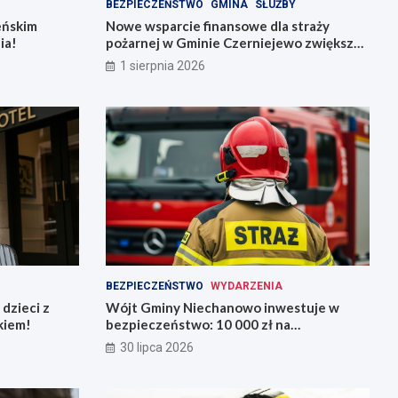
BEZPIECZEŃSTWO
GMINA
SŁUŻBY
ieńskim
Nowe wsparcie finansowe dla straży
ia!
pożarnej w Gminie Czerniejewo zwiększa
bezpieczeństwo mieszkańców
1 sierpnia 2026
BEZPIECZEŃSTWO
WYDARZENIA
dzieci z
Wójt Gminy Niechanowo inwestuje w
kiem!
bezpieczeństwo: 10 000 zł na
nowoczesny sprzęt dla straży pożarnej
30 lipca 2026