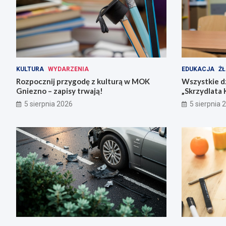
KULTURA
WYDARZENIA
EDUKACJA
ŻŁ
Rozpocznij przygodę z kulturą w MOK
Wszystkie dz
Gniezno – zapisy trwają!
„Skrzydlata 
5 sierpnia 2026
5 sierpnia 