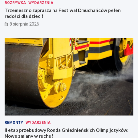
ROZRYWKA
WYDARZENIA
Trzemeszno zaprasza na Festiwal Dmuchańców pełen
radości dla dzieci!
8 sierpnia 2026
REMONTY
WYDARZENIA
II etap przebudowy Ronda Gnieźnieńskich Olimpijczyków:
Nowe zmiany w ruchu!