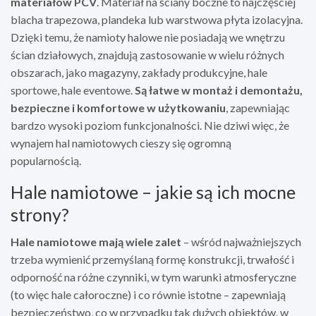
materiałów PCV
. Materiał na ściany boczne to najczęściej
blacha trapezowa, plandeka lub warstwowa płyta izolacyjna.
Dzięki temu, że namioty halowe nie posiadają we wnętrzu
ścian działowych, znajdują zastosowanie w wielu różnych
obszarach, jako magazyny, zakłady produkcyjne, hale
sportowe, hale eventowe.
Są łatwe w montaż i demontażu,
bezpieczne i komfortowe w użytkowaniu
, zapewniając
bardzo wysoki poziom funkcjonalności. Nie dziwi więc, że
wynajem hal namiotowych cieszy się ogromną
popularnością.
Hale namiotowe – jakie są ich mocne
strony?
Hale namiotowe mają wiele zalet
– wśród najważniejszych
trzeba wymienić przemyślaną formę konstrukcji, trwałość i
odporność na różne czynniki, w tym warunki atmosferyczne
(to więc hale całoroczne) i co równie istotne – zapewniają
bezpieczeństwo, co w przypadku tak dużych obiektów, w