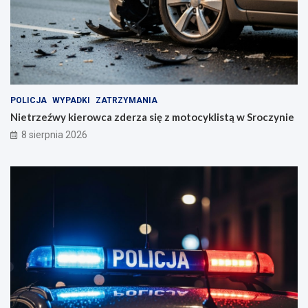
i
y
e
k
n
l
i
i
a
s
t
ą
w
POLICJA
WYPADKI
ZATRZYMANIA
S
Nietrzeźwy kierowca zderza się z motocyklistą w Sroczynie
r
8 sierpnia 2026
o
c
z
y
n
i
e