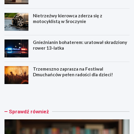
Nietrzeźwy kierowca zderza się z
motocyklistą w Sroczynie
Gnieźnianin bohaterem: uratował skradziony
rower 13-latka
Trzemeszno zaprasza na Festiwal
Dmuchańców pełen radości dla dzieci!
W
N
a
i
k
e
a
t
c
r
Sprawdź również
y
z
j
e
n
ź
e
w