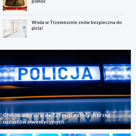
pomoc
Woda w Trzemesznie znów bezpieczna do
picia!
Gnieźnianka straciła 72 tysiące złotych przez
oszustów inwestycyjnych