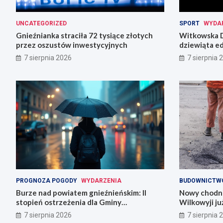
UNCATEGORIZED
SPORT
WYDA
Gnieźnianka straciła 72 tysiące złotych
Witkowska D
przez oszustów inwestycyjnych
dziewiąta ed
7 sierpnia 2026
7 sierpnia 
PROGNOZA POGODY
WYDARZENIA
BUDOWNICTW
Burze nad powiatem gnieźnieńskim: II
Nowy chodni
stopień ostrzeżenia dla Gminy
Wilkowyji j
Trzemeszno
7 sierpnia 2026
7 sierpnia 