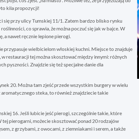
jest pójść coś zjeść „na miasto”. Możliwe też, że przyjeżdżają do
to kila propozycji!
ci się przy ulicy Tumskiej 11/1. Zatem bardzo blisko rynku
 roślinności, co sprawia, że można poczuć się jak w bajce. W
ę, a nawet ręcznie lepione pierogi.
ie przypasuje wielbicielom włoskiej kuchni. Miejsce to znajduje
o, w restauracji tej można skosztować między innymi: różnych
ch pyszności. Znajdzie się też specjalne danie dla
y Rynek 20. Można tam zjeść przede wszystkim burgery w wielu
 aromatycznego steka, to również znajdziecie takie
skiej 16. Jeśli lubicie jeść pierogi, szczególnie takie, które
 W tej pierogarni, możecie skosztować ponad 20 rodzajów
sem, z grzybami, z owocami, z ziemniakami i serem, a także