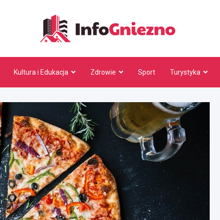
InfoG
Kultura i Edukacja
Zdrowie
Sport
Turystyka