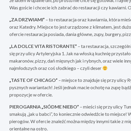
że latem w upalne dni, po prostu nie chce się gotować i fajnie 
Was goście i chcecie ich zabrać do restauracji czy kawiarni. O
„ZA DRZWIAMI”
– to restauracja oraz kawiarnia, która mieś
oraz Katedry. Miejsce to jest urządzone z klimatem, jest dużo
ofercie restauracja posiada, dania główne, zupy, burgery, pizz
„LA DOLCE VITA RISTORANTE”
– ta restauracja, szczególn
się przy ulicy Artyleryjska 1. Jak na włoską kuchnię przystał
makaronów, pizzy, dań mięsnych jak i rybnych, oraz wiele inny
najmłodszych oraz coś słodkiego – czyli deser
„TASTE OF CHICAGO”
– miejsce to znajduje się przy ulic
pysznych wariantach! Jeśli jednak macie ochotę na zupę bądź
propozycje w ofercie.
PIEROGARNIA „SIÓDME NIEBO”
– mieści się przy ulicy Tum
smakują „jak u babci”, to koniecznie odwiedźcie to miejsce!
pierogów. W ofercie znaleźć można między innymi takie z mię
orientalne na ostro.