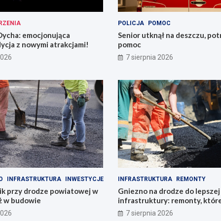
RZENIA
POLICJA
POMOC
ycha: emocjonująca
Senior utknął na deszczu, pot
ycja z nowymi atrakcjami!
pomoc
2026
7 sierpnia 2026
O
INFRASTRUKTURA
INWESTYCJE
INFRASTRUKTURA
REMONTY
k przy drodze powiatowej w
Gniezno na drodze do lepszej
uż w budowie
infrastruktury: remonty, któr
miasto
2026
7 sierpnia 2026