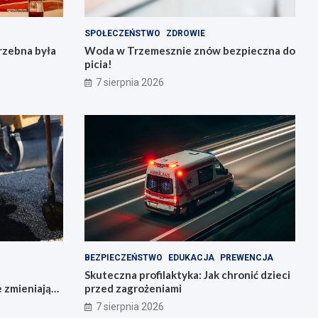
SPOŁECZEŃSTWO
ZDROWIE
rzebna była
Woda w Trzemesznie znów bezpieczna do
picia!
7 sierpnia 2026
BEZPIECZEŃSTWO
EDUKACJA
PREWENCJA
Skuteczna profilaktyka: Jak chronić dzieci
e zmieniają
przed zagrożeniami
7 sierpnia 2026