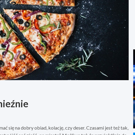
nieźnie
ać się na dobry obiad, kolację, czy deser. Czasami jest też tak,