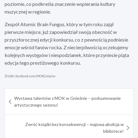
poziomie, co podkreśla znaczenie wspierania kultury
muzycznej w regionie.
Zespół Atomic Brain Fungus, który w tym roku zajął
pierwsze miejsce, już zapowiedział swoją obecność w
przyszłorocznej edycji konkursu, co z pewnością podniesie
emocje wśród fanów rocka. Z niecierpliwością oczekujemy
kolejnych występów i niespodzianek, które przyniesie piąta
edycja tego prestiżowego konkursu.
Źródło: facebook.com/MOKGniezno
Nawigacja
Wystawa talentów z MOK w Gnieźnie – podsumowanie
wpisu
artystycznego sezonu!
Zwróć książki bez konsekwencji – majowa abolicja w
bibliotece!