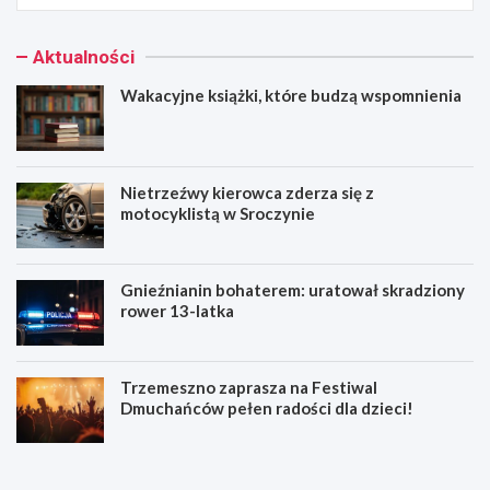
Aktualności
Wakacyjne książki, które budzą wspomnienia
Nietrzeźwy kierowca zderza się z
motocyklistą w Sroczynie
Gnieźnianin bohaterem: uratował skradziony
rower 13-latka
Trzemeszno zaprasza na Festiwal
Dmuchańców pełen radości dla dzieci!
W
N
a
i
k
e