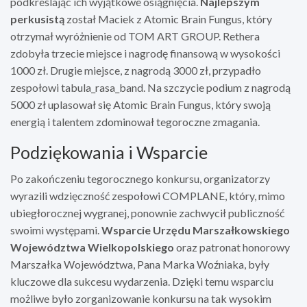
podkreślając ich wyjątkowe osiągnięcia.
Najlepszym
perkusistą
został Maciek z Atomic Brain Fungus, który
otrzymał wyróżnienie od TOM ART GROUP. Rethera
zdobyła trzecie miejsce i nagrodę finansową w wysokości
1000 zł. Drugie miejsce, z nagrodą 3000 zł, przypadło
zespołowi tabula_rasa_band. Na szczycie podium z nagrodą
5000 zł uplasował się Atomic Brain Fungus, który swoją
energią i talentem zdominował tegoroczne zmagania.
Podziękowania i Wsparcie
Po zakończeniu tegorocznego konkursu, organizatorzy
wyrazili wdzięczność zespołowi COMPLANE, który, mimo
ubiegłorocznej wygranej, ponownie zachwycił publiczność
swoimi występami.
Wsparcie Urzędu Marszałkowskiego
Województwa Wielkopolskiego
oraz patronat honorowy
Marszałka Województwa, Pana Marka Woźniaka, były
kluczowe dla sukcesu wydarzenia. Dzięki temu wsparciu
możliwe było zorganizowanie konkursu na tak wysokim