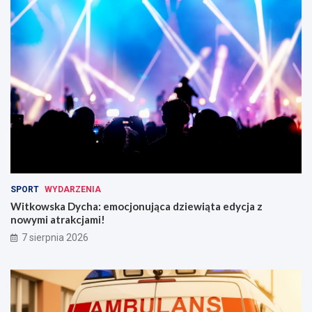
:
i
N
n
o
w
w
e
e
s
z
t
m
y
i
c
a
y
n
j
y
n
w
y
r
c
u
h
SPORT
WYDARZENIA
c
Witkowska Dycha: emocjonująca dziewiąta edycja z
h
nowymi atrakcjami!
u
!
7 sierpnia 2026