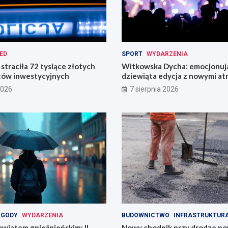
ED
SPORT
WYDARZENIA
straciła 72 tysiące złotych
Witkowska Dycha: emocjonuj
tów inwestycyjnych
dziewiąta edycja z nowymi at
2026
7 sierpnia 2026
OGODY
WYDARZENIA
BUDOWNICTWO
INFRASTRUKTUR
wiatem gnieźnieńskim: II
Nowy chodnik przy drodze p