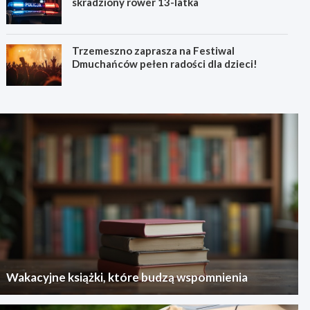
skradziony rower 13-latka
Trzemeszno zaprasza na Festiwal
Dmuchańców pełen radości dla dzieci!
Wakacyjne książki, które budzą wspomnienia