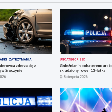
ADKI
ZATRZYMANIA
UNCATEGORIZED
ierowca zderza się z
Gnieźnianin bohaterem: urat
ą w Sroczynie
skradziony rower 13-latka
2026
8 sierpnia 2026