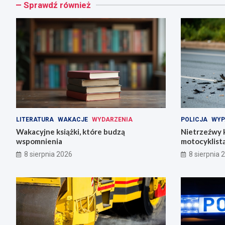
Sprawdź również
LITERATURA
WAKACJE
WYDARZENIA
POLICJA
WYP
Wakacyjne książki, które budzą
Nietrzeźwy k
wspomnienia
motocyklist
8 sierpnia 2026
8 sierpnia 