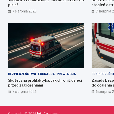
picia!
stopień ostr
Trzemeszno
7 sierpnia 2026
7 sierpnia 
BEZPIECZEŃSTWO
EDUKACJA
PREWENCJA
BEZPIECZEŃS
Skuteczna profilaktyka: Jak chronić dzieci
Zasady bezp
przed zagrożeniami
do ocalenia 
7 sierpnia 2026
6 sierpnia 
Copyright © 2026
InfoGniezno.pl