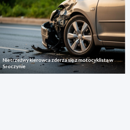
Nietrzeźwy kierowca zderza się z motocyklistą w
Sroczynie