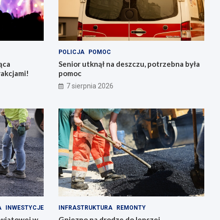
POLICJA
POMOC
ąca
Senior utknął na deszczu, potrzebna była
rakcjami!
pomoc
7 sierpnia 2026
A
INWESTYCJE
INFRASTRUKTURA
REMONTY
owiatowej w
Gniezno na drodze do lepszej