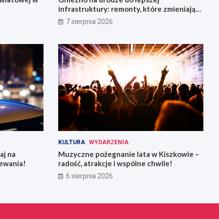
infrastruktury: remonty, które zmieniają
miasto
7 sierpnia 2026
KULTURA
WYDARZENIA
aj na
Muzyczne pożegnanie lata w Kiszkowie –
ewania!
radość, atrakcje i wspólne chwile!
6 sierpnia 2026