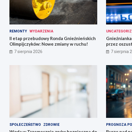
REMONTY
WYDARZENIA
UNCATEGORIZ
II etap przebudowy Ronda Gnieźnieńskich
Gnieźnianka 
Olimpijczyków: Nowe zmiany w ruchu!
przez oszus
7 sierpnia 2026
7 sierpnia 
SPOŁECZEŃSTWO
ZDROWIE
PROGNOZA P
Woda w Trzemesznie znów bezpieczna do
Burze nad po