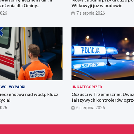
zeżenia dla Gminy
Wilkowyji już w budowie
2026
7 sierpnia 2026
TWO
WYPADKI
UNCATEGORIZED
ieczeństwa nad wodą: klucz
Oszuści w Trzemesznie: Uważ
życia!
fałszywych kontrolerów ogrz
2026
6 sierpnia 2026