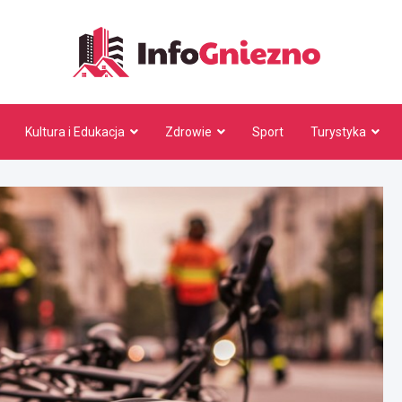
InfoG
Kultura i Edukacja
Zdrowie
Sport
Turystyka