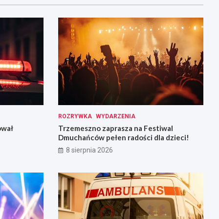
ROZRYWKA
WYDARZENIA
ował
Trzemeszno zaprasza na Festiwal
Dmuchańców pełen radości dla dzieci!
8 sierpnia 2026