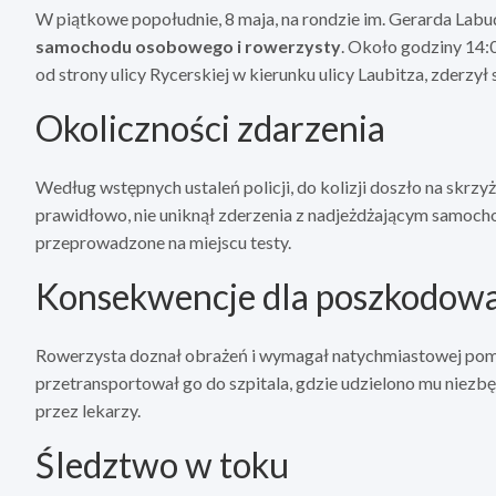
W piątkowe popołudnie, 8 maja, na rondzie im. Gerarda Lab
samochodu osobowego i rowerzysty
. Około godziny 14:
od strony ulicy Rycerskiej w kierunku ulicy Laubitza, zderzył 
Okoliczności zdarzenia
Według wstępnych ustaleń policji, do kolizji doszło na skrz
prawidłowo, nie uniknął zderzenia z nadjeżdżającym samocho
przeprowadzone na miejscu testy.
Konsekwencje dla poszkodow
Rowerzysta doznał obrażeń i wymagał natychmiastowej po
przetransportował go do szpitala, gdzie udzielono mu niezbę
przez lekarzy.
Śledztwo w toku