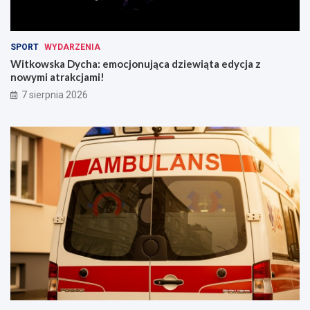
w
y
r
c
u
h
SPORT
WYDARZENIA
c
Witkowska Dycha: emocjonująca dziewiąta edycja z
h
nowymi atrakcjami!
u
!
7 sierpnia 2026