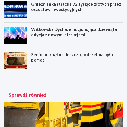
Gnieźnianka straciła 72 tysiące złotych przez
oszustów inwestycyjnych
Witkowska Dycha: emocjonująca dziewiąta
edycja z nowymi atrakcjami!
Senior utknął na deszczu, potrzebna była
pomoc
I
G
I
n
e
i
t
e
a
ź
Sprawdź również
p
n
p
i
r
a
z
n
e
k
b
a