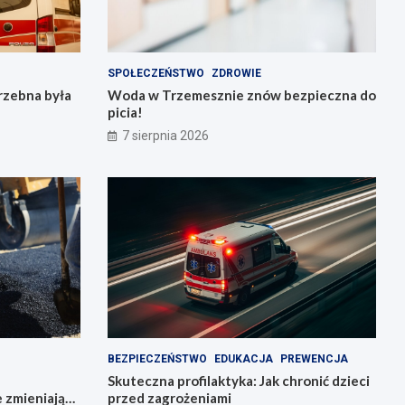
SPOŁECZEŃSTWO
ZDROWIE
rzebna była
Woda w Trzemesznie znów bezpieczna do
picia!
7 sierpnia 2026
BEZPIECZEŃSTWO
EDUKACJA
PREWENCJA
Skuteczna profilaktyka: Jak chronić dzieci
e zmieniają
przed zagrożeniami