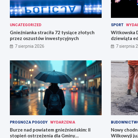
UNCATEGORIZED
SPORT
WYDA
Gnieźnianka straciła 72 tysiące złotych
Witkowska D
przez oszustów inwestycyjnych
dziewiąta ed
7 sierpnia 2026
7 sierpnia 
PROGNOZA POGODY
WYDARZENIA
BUDOWNICTW
Burze nad powiatem gnieźnieńskim: II
Nowy chodni
stopień ostrzeżenia dla Gminy
Wilkowyji j