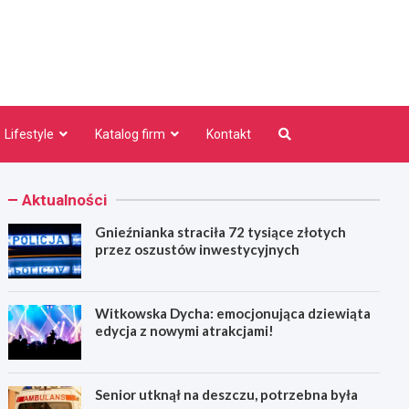
niezno.pl
Lifestyle
Katalog firm
Kontakt
Aktualności
Gnieźnianka straciła 72 tysiące złotych
przez oszustów inwestycyjnych
Witkowska Dycha: emocjonująca dziewiąta
edycja z nowymi atrakcjami!
Senior utknął na deszczu, potrzebna była