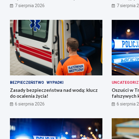
Trzemeszno
7 sierpnia 2026
7 sierpnia 
BEZPIECZEŃSTWO
WYPADKI
UNCATEGORIZ
Zasady bezpieczeństwa nad wodą: klucz
Oszuści w T
do ocalenia życia!
fałszywych 
6 sierpnia 2026
6 sierpnia 