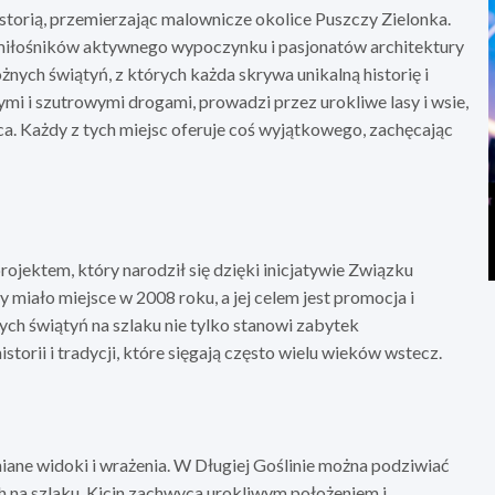
storią, przemierzając malownicze okolice Puszczy Zielonka.
miłośników aktywnego wypoczynku i pasjonatów architektury
żnych świątyń, z których każda skrywa unikalną historię i
mi i szutrowymi drogami, prowadzi przez urokliwe lasy i wsie,
ica. Każdy z tych miejsc oferuje coś wyjątkowego, zachęcając
ojektem, który narodził się dzięki inicjatywie Związku
 miało miejsce w 2008 roku, a jej celem jest promocja i
ch świątyń na szlaku nie tylko stanowi zabytek
istorii i tradycji, które sięgają często wielu wieków wstecz.
iane widoki i wrażenia. W Długiej Goślinie można podziwiać
ch na szlaku. Kicin zachwyca urokliwym położeniem i