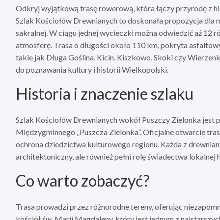
Odkryj wyjątkową trasę rowerową, która łączy przyrodę z hi
Szlak Kościołów Drewnianych to doskonała propozycja dla 
sakralnej. W ciągu jednej wycieczki można odwiedzić aż 12 ró
atmosferę. Trasa o długości około 110 km, pokryta asfaltowy
takie jak Długa Goślina, Kicin, Kiszkowo, Skoki czy Wierzen
do poznawania kultury i historii Wielkopolski.
Historia i znaczenie szlaku
Szlak Kościołów Drewnianych wokół Puszczy Zielonka jest pr
Międzygminnego „Puszcza Zielonka”. Oficjalne otwarcie trasy
ochrona dziedzictwa kulturowego regionu. Każda z drewniany
architektoniczny, ale również pełni rolę świadectwa lokalnej h
Co warto zobaczyć?
Trasa prowadzi przez różnorodne tereny, oferując niezapomn
kościół św. Marii Magdaleny, który jest jednym z najstarszy