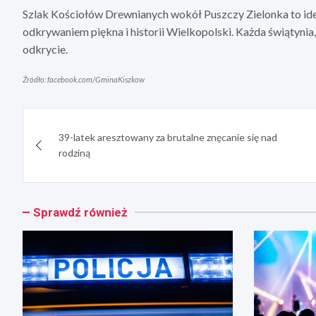
Szlak Kościołów Drewnianych wokół Puszczy Zielonka to idea
odkrywaniem piękna i historii Wielkopolski. Każda świątynia,
odkrycie.
Źródło: facebook.com/GminaKiszkow
Nawigacja
39-latek aresztowany za brutalne znęcanie się nad
wpisu
rodziną
Sprawdź również