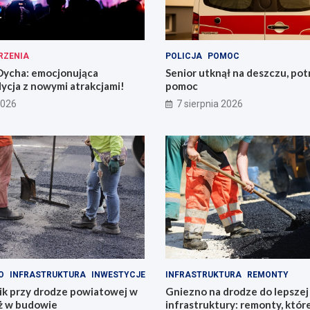
RZENIA
POLICJA
POMOC
ycha: emocjonująca
Senior utknął na deszczu, pot
ycja z nowymi atrakcjami!
pomoc
2026
7 sierpnia 2026
O
INFRASTRUKTURA
INWESTYCJE
INFRASTRUKTURA
REMONTY
k przy drodze powiatowej w
Gniezno na drodze do lepszej
uż w budowie
infrastruktury: remonty, któr