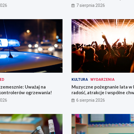
miasto
2026
7 sierpnia 2026
ED
KULTURA
WYDARZENIA
rzemesznie: Uważaj na
Muzyczne pożegnanie lata w 
kontrolerów ogrzewania!
radość, atrakcje i wspólne chw
2026
6 sierpnia 2026