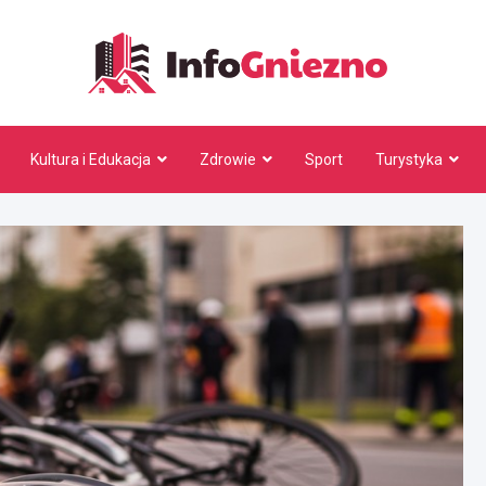
InfoG
Kultura i Edukacja
Zdrowie
Sport
Turystyka