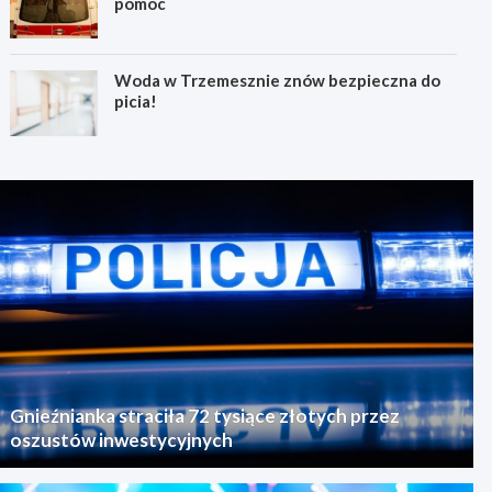
pomoc
Woda w Trzemesznie znów bezpieczna do
picia!
Gnieźnianka straciła 72 tysiące złotych przez
oszustów inwestycyjnych