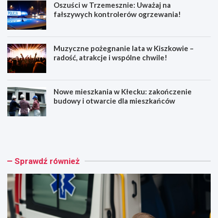
Oszuści w Trzemesznie: Uważaj na
fałszywych kontrolerów ogrzewania!
Muzyczne pożegnanie lata w Kiszkowie –
radość, atrakcje i wspólne chwile!
Nowe mieszkania w Kłecku: zakończenie
budowy i otwarcie dla mieszkańców
Z
O
a
s
s
z
a
u
d
ś
Sprawdź również
y
c
b
i
e
w
z
T
p
r
i
z
e
e