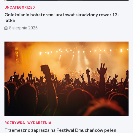
UNCATEGORIZED
Gnieźnianin bohaterem: uratował skradziony rower 13-
latka
8 sierpnia 2026
ROZRYWKA
WYDARZENIA
Trzemeszno zaprasza na Festiwal Dmuchańców pełen