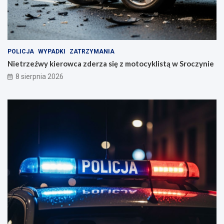
i
m
POLICJA
WYPADKI
ZATRZYMANIA
Nietrzeźwy kierowca zderza się z motocyklistą w Sroczynie
8 sierpnia 2026