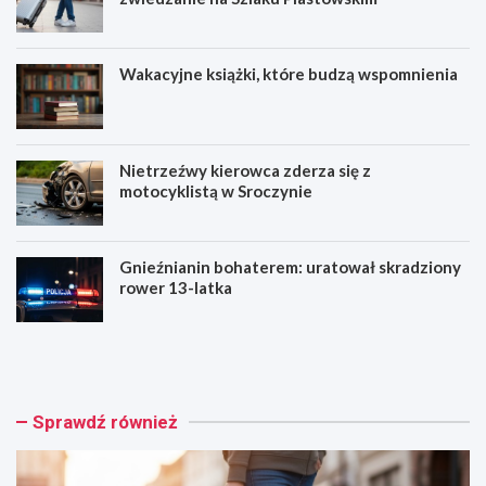
Wakacyjne książki, które budzą wspomnienia
Nietrzeźwy kierowca zderza się z
motocyklistą w Sroczynie
Gnieźnianin bohaterem: uratował skradziony
rower 13-latka
T
W
a
a
j
k
e
a
m
c
Sprawdź również
n
y
i
j
c
n
e
e