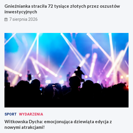
c
z
Gnieźnianka straciła 72 tysiące złotych przez oszustów
z
u
inwestycyjnych
y
s
7 sierpnia 2026
k
t
ó
ó
w
w
:
i
N
n
o
w
w
e
e
s
z
t
m
y
i
c
a
y
n
j
y
n
w
y
r
c
u
h
SPORT
WYDARZENIA
c
Witkowska Dycha: emocjonująca dziewiąta edycja z
h
nowymi atrakcjami!
u
!