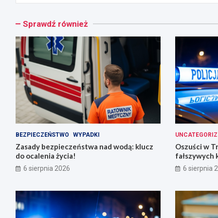
Sprawdź również
BEZPIECZEŃSTWO
WYPADKI
UNCATEGORIZ
Zasady bezpieczeństwa nad wodą: klucz
Oszuści w T
do ocalenia życia!
fałszywych 
6 sierpnia 2026
6 sierpnia 