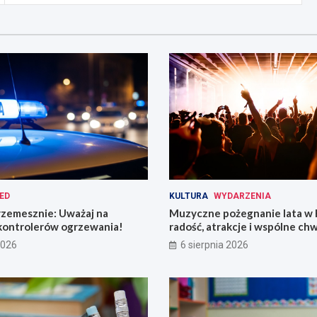
ED
KULTURA
WYDARZENIA
rzemesznie: Uważaj na
Muzyczne pożegnanie lata w 
kontrolerów ogrzewania!
radość, atrakcje i wspólne chw
2026
6 sierpnia 2026