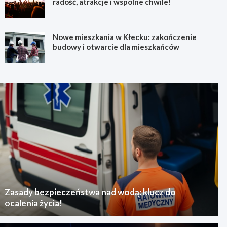
radość, atrakcje i wspólne chwile!
Nowe mieszkania w Kłecku: zakończenie
budowy i otwarcie dla mieszkańców
Zasady bezpieczeństwa nad wodą: klucz do
ocalenia życia!