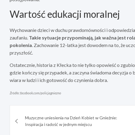
Wartość edukacji moralnej
Wychowanie dzieci w duchu prawdomówności i odpowiedzial
zaufaniu.
Takie sytuacje przypominają, jak ważna jest ro
pokolenia
. Zachowanie 12-latka jest dowodem na to, że u
przyszłość.
Ostatecznie, historia z Kłecka to nie tylko opowieść o zgub
gdzie kończy się przypadek, a zaczyna świadoma decyzja o
wiara w ludzi i ich gotowość do czynienia dobra.
Źródło: facebook.com/policjagniezno
Nawigacja
Muzyczne uniesienia na Dzień Kobiet w Gnieźnie:
wpisu
Inspiracja i radość w jednym miejscu