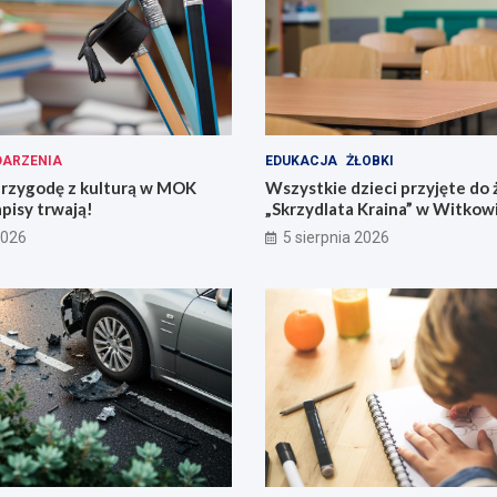
ARZENIA
EDUKACJA
ŻŁOBKI
przygodę z kulturą w MOK
Wszystkie dzieci przyjęte do 
pisy trwają!
„Skrzydlata Kraina” w Witkow
2026
5 sierpnia 2026