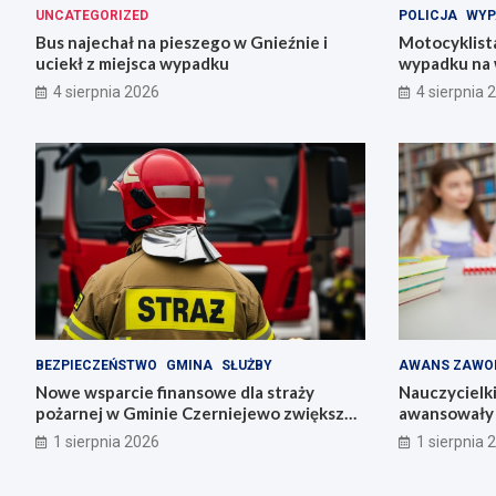
UNCATEGORIZED
POLICJA
WYP
Bus najechał na pieszego w Gnieźnie i
Motocyklista
uciekł z miejsca wypadku
wypadku na 
4 sierpnia 2026
4 sierpnia 
BEZPIECZEŃSTWO
GMINA
SŁUŻBY
AWANS ZAWO
Nowe wsparcie finansowe dla straży
Nauczycielk
pożarnej w Gminie Czerniejewo zwiększa
awansowały 
bezpieczeństwo mieszkańców
1 sierpnia 2026
1 sierpnia 