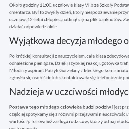
Około godziny 11:00, uczniowie klasy VI b ze Szkoły Podsta
cmentarza. Był to zwykły dzień, który niespodziewanie przyn
uczniów, 12-letni chłopiec, natknął się na plik banknotów. Z
działać odpowiedzialnie.
Wyjątkowa decyzja młodego 
Po krótkiej konsultacji z nauczycielem, cała klasa zdecydował
odnalezione pieniądze. Dzięki szybkiej reakcji, gotówka traf
Młodszy aspirant Patryk Gorzelany z kłeckiego komisariatu 
zgłosiła się osobiście lub skontaktowała się telefonicznie 
Nadzieja w uczciwości młodyc
Postawa tego młodego człowieka budzi podziw
i jest p
częściej spotykamy się z różnymi przejawami nieuczciwości, t
wartością. To również zasługa rodziców, którzy od najmłods
postępowania.