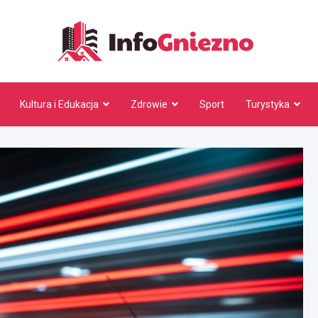
InfoG
Kultura i Edukacja
Zdrowie
Sport
Turystyka