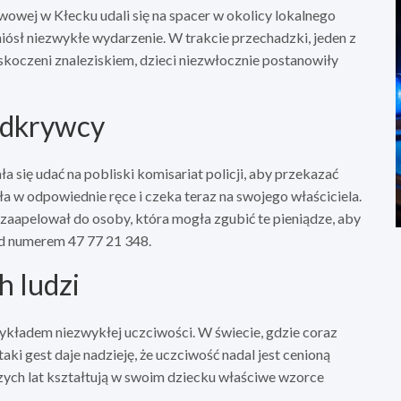
wowej w Kłecku udali się na spacer w okolicy lokalnego
iósł niezwykłe wydarzenie. W trakcie przechadzki, jeden z
askoczeni znaleziskiem, dzieci niezwłocznie postanowiły
odkrywcy
a się udać na pobliski komisariat policji, aby przekazać
iła w odpowiednie ręce i czeka teraz na swojego właściciela.
zaapelował do osoby, która mogła zgubić te pieniądze, aby
pod numerem 47 77 21 348.
h ludzi
rzykładem niezwykłej uczciwości. W świecie, gdzie coraz
aki gest daje nadzieję, że uczciwość nadal jest cenioną
zych lat kształtują w swoim dziecku właściwe wzorce