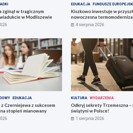
ADKI
EDUKACJA
FUNDUSZE EUROPEJSK
 zginął w tragicznym
Kiszkowo inwestuje w przyszł
wiadukcie w Modliszewie
nowoczesna termomodernizac
2026
4 sierpnia 2026
DOWY
EDUKACJA
KULTURA
WYDARZENIA
i z Czerniejewa z sukcesem
Odkryj sekrety Trzemeszna – 
na stopień mianowany
świątyni w Polsce!
2026
1 sierpnia 2026