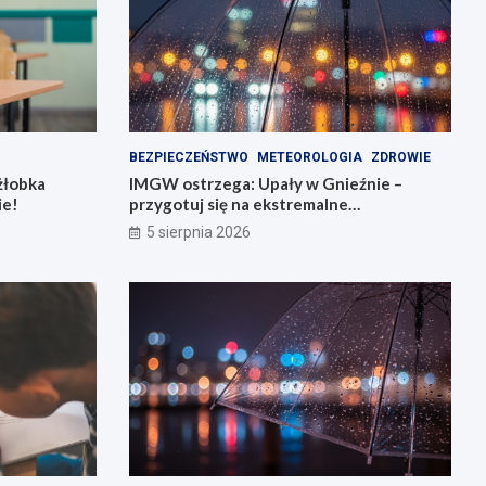
BEZPIECZEŃSTWO
METEOROLOGIA
ZDROWIE
żłobka
IMGW ostrzega: Upały w Gnieźnie –
ie!
przygotuj się na ekstremalne
temperatury!
5 sierpnia 2026