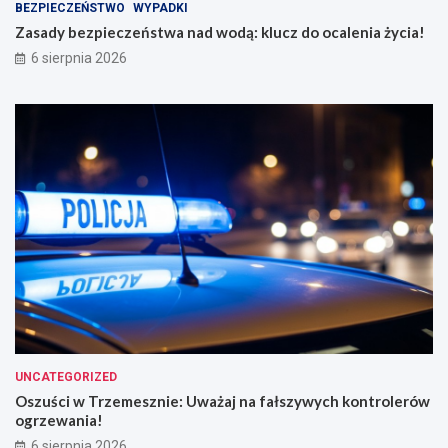
BEZPIECZEŃSTWO
WYPADKI
a
w
d
a
Zasady bezpieczeństwa nad wodą: klucz do ocalenia życia!
w
ż
6 sierpnia 2026
o
a
d
j
ą
n
:
a
k
f
l
a
u
ł
c
s
z
z
d
y
o
w
o
y
c
c
a
h
l
k
e
o
n
n
UNCATEGORIZED
i
t
Oszuści w Trzemesznie: Uważaj na fałszywych kontrolerów
a
r
ogrzewania!
ż
o
6 sierpnia 2026