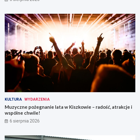
y
l
c
e
i
r
a
ó
!
w
o
g
r
z
e
w
a
n
i
a
!
KULTURA
WYDARZENIA
Muzyczne pożegnanie lata w Kiszkowie – radość, atrakcje i
wspólne chwile!
6 sierpnia 2026