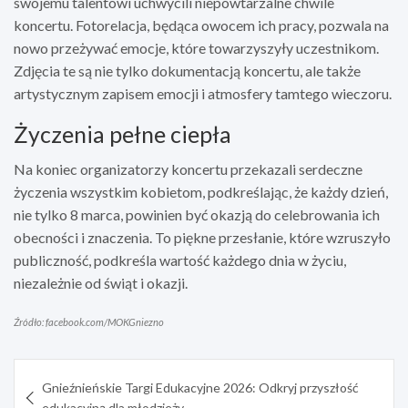
swojemu talentowi uchwycili niepowtarzalne chwile
koncertu. Fotorelacja, będąca owocem ich pracy, pozwala na
nowo przeżywać emocje, które towarzyszyły uczestnikom.
Zdjęcia te są nie tylko dokumentacją koncertu, ale także
artystycznym zapisem emocji i atmosfery tamtego wieczoru.
Życzenia pełne ciepła
Na koniec organizatorzy koncertu przekazali serdeczne
życzenia wszystkim kobietom, podkreślając, że każdy dzień,
nie tylko 8 marca, powinien być okazją do celebrowania ich
obecności i znaczenia. To piękne przesłanie, które wzruszyło
publiczność, podkreśla wartość każdego dnia w życiu,
niezależnie od świąt i okazji.
Źródło: facebook.com/MOKGniezno
Nawigacja
Gnieźnieńskie Targi Edukacyjne 2026: Odkryj przyszłość
wpisu
edukacyjną dla młodzieży