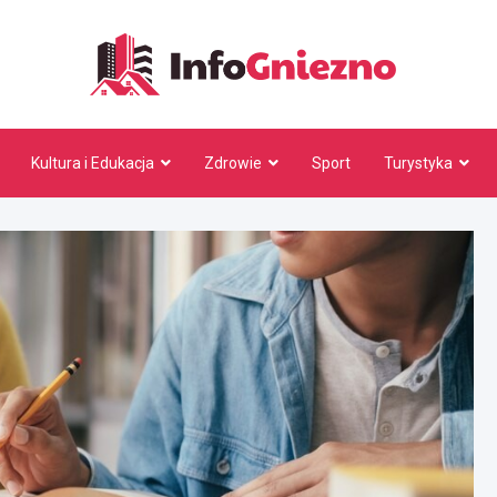
InfoG
Kultura i Edukacja
Zdrowie
Sport
Turystyka