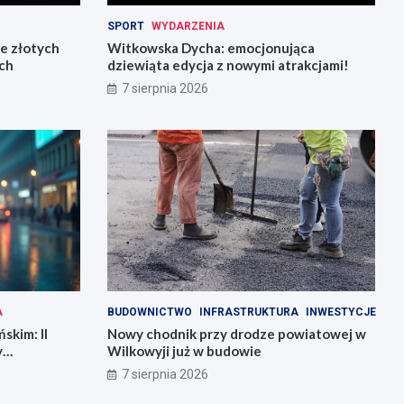
SPORT
WYDARZENIA
ce złotych
Witkowska Dycha: emocjonująca
ch
dziewiąta edycja z nowymi atrakcjami!
7 sierpnia 2026
A
BUDOWNICTWO
INFRASTRUKTURA
INWESTYCJE
skim: II
Nowy chodnik przy drodze powiatowej w
y
Wilkowyji już w budowie
7 sierpnia 2026