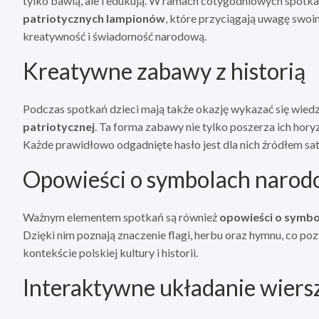
tylko bawią, ale i edukują. W ramach cotygodniowych spotkań
patriotycznych lampionów
, które przyciągają uwagę swoi
kreatywność i świadomość narodową.
Kreatywne zabawy z historią
Podczas spotkań dzieci mają także okazję wykazać się wiedz
patriotycznej
. Ta forma zabawy nie tylko poszerza ich horyz
Każde prawidłowo odgadnięte hasło jest dla nich źródłem sat
Opowieści o symbolach naro
Ważnym elementem spotkań są również
opowieści o symb
Dzięki nim poznają znaczenie flagi, herbu oraz hymnu, co poz
kontekście polskiej kultury i historii.
Interaktywne układanie wiers