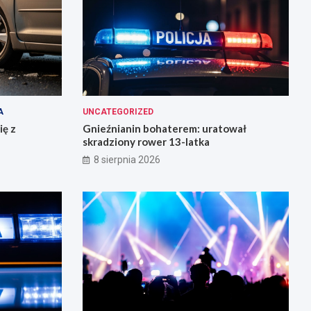
A
UNCATEGORIZED
ię z
Gnieźnianin bohaterem: uratował
skradziony rower 13-latka
8 sierpnia 2026