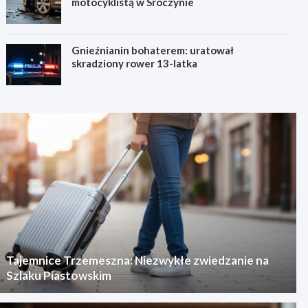
motocyklistą w Sroczynie
Gnieźnianin bohaterem: uratował
skradziony rower 13-latka
Tajemnice Trzemeszna: Niezwykłe zwiedzanie na
Szlaku Piastowskim