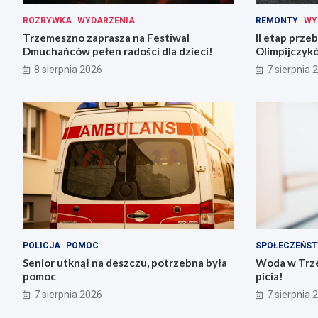
ROZRYWKA
WYDARZENIA
REMONTY
WY
Trzemeszno zaprasza na Festiwal
II etap prz
Dmuchańców pełen radości dla dzieci!
Olimpijczyk
8 sierpnia 2026
7 sierpnia 
POLICJA
POMOC
SPOŁECZEŃS
Senior utknął na deszczu, potrzebna była
Woda w Trze
pomoc
picia!
7 sierpnia 2026
7 sierpnia 