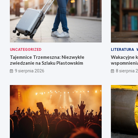
UNCATEGORIZED
LITERATURA
Tajemnice Trzemeszna: Niezwykłe
Wakacyjne ks
zwiedzanie na Szlaku Piastowskim
wspomnieni
9 sierpnia 2026
8 sierpnia 