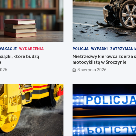
WAKACJE
WYDARZENIA
POLICJA
WYPADKI
ZATRZYMANI
iążki, które budzą
Nietrzeźwy kierowca zderza s
a
motocyklistą w Sroczynie
2026
8 sierpnia 2026