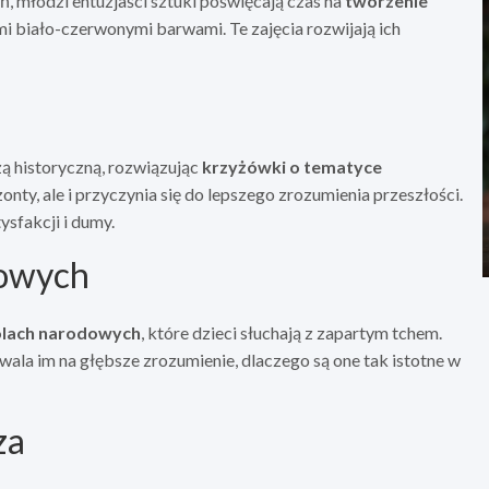
, młodzi entuzjaści sztuki poświęcają czas na
tworzenie
mi biało-czerwonymi barwami. Te zajęcia rozwijają ich
ą historyczną, rozwiązując
krzyżówki o tematyce
onty, ale i przyczynia się do lepszego zrozumienia przeszłości.
ysfakcji i dumy.
dowych
olach narodowych
, które dzieci słuchają z zapartym tchem.
wala im na głębsze zrozumienie, dlaczego są one tak istotne w
za