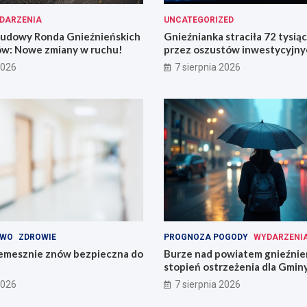
DARZENIA
UNCATEGORIZED
ebudowy Ronda Gnieźnieńskich
Gnieźnianka straciła 72 tysią
ów: Nowe zmiany w ruchu!
przez oszustów inwestycyjny
2026
7 sierpnia 2026
TWO
ZDROWIE
PROGNOZA POGODY
WYDARZENI
mesznie znów bezpieczna do
Burze nad powiatem gnieźnień
stopień ostrzeżenia dla Gmin
Trzemeszno
2026
7 sierpnia 2026