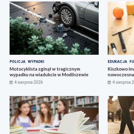
POLICJA
WYPADKI
EDUKACJA
FU
Motocyklista zginął w tragicznym
Kiszkowo inw
wypadku na wiadukcie w Modliszewie
nowoczesna 
4 sierpnia 2026
4 sierpnia 