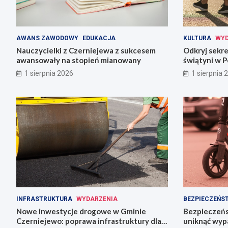
AWANS ZAWODOWY
EDUKACJA
KULTURA
WYD
Nauczycielki z Czerniejewa z sukcesem
Odkryj sekre
awansowały na stopień mianowany
świątyni w P
1 sierpnia 2026
1 sierpnia 
INFRASTRUKTURA
WYDARZENIA
BEZPIECZEŃS
Nowe inwestycje drogowe w Gminie
Bezpieczeńs
Czerniejewo: poprawa infrastruktury dla
uniknąć wy