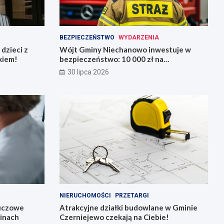
BEZPIECZEŃSTWO
WYDARZENIA
dzieci z
Wójt Gminy Niechanowo inwestuje w
kiem!
bezpieczeństwo: 10 000 zł na
nowoczesny sprzęt dla straży pożarnej
30 lipca 2026
NIERUCHOMOŚCI
PRZETARGI
luczowe
Atrakcyjne działki budowlane w Gminie
minach
Czerniejewo czekają na Ciebie!