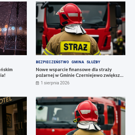
BEZPIECZEŃSTWO
GMINA
SŁUŻBY
ieńskim
Nowe wsparcie finansowe dla straży
ia!
pożarnej w Gminie Czerniejewo zwiększa
bezpieczeństwo mieszkańców
1 sierpnia 2026