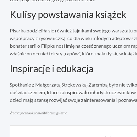
Kulisy powstawania książek
Pisarka podzieliła się również tajnikami swojego warsztatu 
współpracy z rysowniczką, co dla wielu młodych adeptów sztu
bohater serii o Filipku nosi imię na cześć znanego uczniom 
właśnie on oceniał teksty „rapów”, które znalazły się w książ
Inspiracje i edukacja
Spotkanie z Małgorzatą Strękowską-Zarembą było nie tylko
doświadczeniem, które zainspirowało młodych uczestników d
dzieci mają szansę rozwijać swoje zainteresowania i poznawa
Źródło: facebook.com/biblioteka.gniezno
Nawigacja