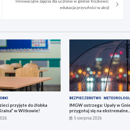
Innowacyjne zajęcia dla uczniów w gminie Kiszkowo:
edukacja przyszłości w akcji
OBKI
BEZPIECZEŃSTWO
METEOROLOGI
ieci przyjęte do żłobka
IMGW ostrzega: Upały w Gnie
Kraina” w Witkowie!
przygotuj się na ekstremalne
temperatury!
2026
5 sierpnia 2026