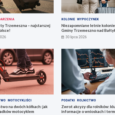
ARZENIA
KOLONIE
WYPOCZYNEK
ty Trzemeszna – najstarszej
Niezapomniane letnie kolonie 
olsce!
Gminy Trzemeszno nad Bałty
2026
30 lipca 2026
TWO
MOTOCYKLIŚCI
PODATKI
ROLNICTWO
two na dwóch kółkach: jak
Zwrot akcyzy dla rolników: k
padków motocyklem
informacje o wnioskach i ter