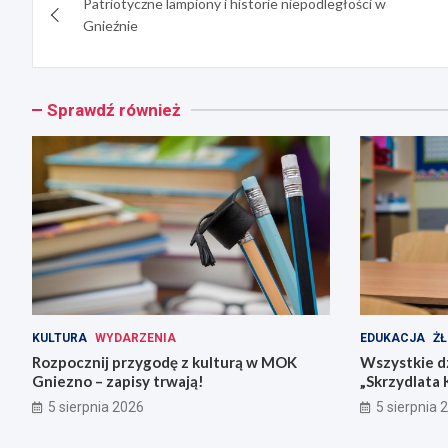
Patriotyczne lampiony i historie niepodległości w
wpisu
Gnieźnie
Sprawdź również
KULTURA
WYDARZENIA
EDUKACJA
ŻŁ
Rozpocznij przygodę z kulturą w MOK
Wszystkie dz
Gniezno – zapisy trwają!
„Skrzydlata 
5 sierpnia 2026
5 sierpnia 