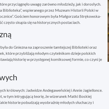
tóre przyciągnęło uwagę zarówno młodzieży, jak i dorosłych.
 Biblioteka”, wspieranego przez Muzeum Historii Polski w
Rocznice”. Gościem honorowym była Małgorzata Strękowska-
ść często skupia się na historycznych postaciach.
czną
ła do Gniezna na zaproszenie tamtejszej Biblioteki oraz
ek, które przybliżają młodym czytelnikom dzieje polskich
dstawiają historię w przystępnej komiksowej formie, co czyni je
owych
ych królowych: Jadwidze Andegaweńskiej i Annie Jagiellonce.
t, w tym intrygującą teorię, że wizerunek Matki Boskiej
akie historie pobudzają wyobraźnię młodych słuchaczy i