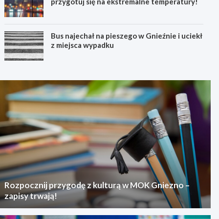
przygotuj się na ekstremalne temperatury!
Bus najechał na pieszego w Gnieźnie i uciekł
z miejsca wypadku
Rozpocznij przygodę z kulturą w MOK Gniezno –
zapisy trwają!