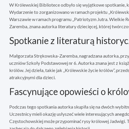
W Królewskiej Bibliotece odbyło się wyjątkowe spotkanie, k
Wydarzenie to zorganizowano w ramach projektu „Królewska
Warszawie w ramach programu „Patriotyzm Jutra. Wielkie 
Zaremba, znana autorka literatury dziecięcej, której twórczo
Spotkanie z literaturą history
Małgorzata Strękowska-Zaremba, nagradzana autorka, przyby
uczniów Szkoły Podstawowej nr 6. Autorka znana jest z książ
królów. Jej dzieła, takie jak „Królewskie życie królów”, prze
atrakcyjnymi dla dzieci.
Fascynujące opowieści o król
Podczas tego spotkania autorka skupiła się na dwóch wybitn
Uczestnicy mieli okazję usłyszeć wiele interesujących anegdo
Częstochowskiej może przypominać rysy królowej Jadwigi. T
zachęcają do dalszego zgłębiania historii.