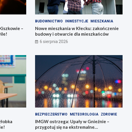
BUDOWNICTWO
INWESTYCJE
MIESZKANIA
Kiszkowie –
Nowe mieszkania w Kłecku: zakończenie
ile!
budowy i otwarcie dla mieszkańców
6 sierpnia 2026
BEZPIECZEŃSTWO
METEOROLOGIA
ZDROWIE
żłobka
IMGW ostrzega: Upały w Gnieźnie –
ie!
przygotuj się na ekstremalne