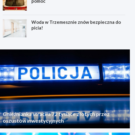
pomoc
Woda w Trzemesznie znów bezpieczna do
picia!
Gnieźnianka straciła 72 tysiące złotych przez
oszustów inwestycyjnych