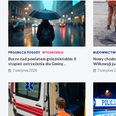
PROGNOZA POGODY
WYDARZENIA
BUDOWNICTW
Burze nad powiatem gnieźnieńskim: II
Nowy chodni
stopień ostrzeżenia dla Gminy
Wilkowyji j
Trzemeszno
7 sierpnia 2026
7 sierpnia 