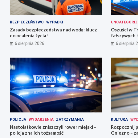
BEZPIECZEŃSTWO
WYPADKI
UNCATEGORIZ
Zasady bezpieczeństwa nad wodą: klucz
Oszuści w T
do ocalenia życia!
fałszywych 
6 sierpnia 2026
6 sierpnia 
POLICJA
WYDARZENIA
ZATRZYMANIA
KULTURA
WYD
Nastolatkowie zniszczyli rower miejski –
Rozpocznij 
policja zna ich tożsamość
Gniezno – za