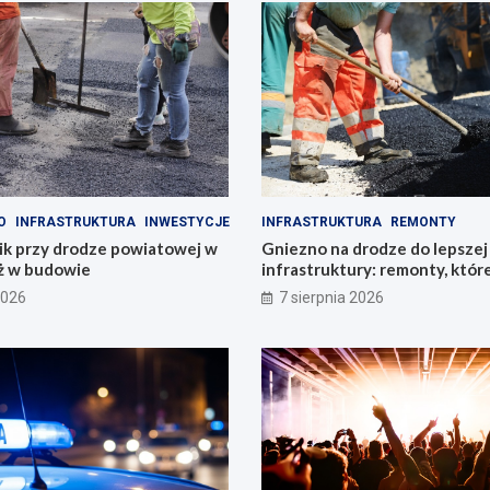
O
INFRASTRUKTURA
INWESTYCJE
INFRASTRUKTURA
REMONTY
k przy drodze powiatowej w
Gniezno na drodze do lepszej
uż w budowie
infrastruktury: remonty, któr
miasto
2026
7 sierpnia 2026