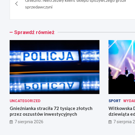
Gniezno: Nietrzeźwy klient sklepu spożywczego groził
wpisu
sprzedawczyni
Sprawdź również
UNCATEGORIZED
SPORT
WYDA
Gnieźnianka straciła 72 tysiące złotych
Witkowska D
przez oszustów inwestycyjnych
dziewiąta ed
7 sierpnia 2026
7 sierpnia 