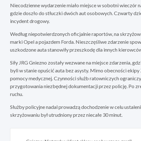
Niecodzienne wydarzenie miało miejsce w sobotni wieczór na
gdzie doszło do stłuczki dwóch aut osobowych. Czwarty dzi
incydent drogowy.
Według niepotwierdzonych oficjalnie raportów, na skrzyżow
marki Opel a pojazdem Forda. Nieszczęśliwe zdarzenie spow
uszkodzone auta stanowiły przeszkodę dla innych kierowcó
Siły JRG Gniezno zostały wezwane na miejsce zdarzenia, gdzi
byli w stanie opuścić auta bez asysty. Mimo obecności ekipy
pomocy medycznej. Czynności służb ratowniczych ograniczyły
przygotowania niezbędnej dokumentacji przez policję. Po zr
ruchu.
Służby policyjne nadal prowadzą dochodzenie w celu ustalen
skrzyżowaniu był utrudniony przez niecałe 30 minut.
Nawigacja