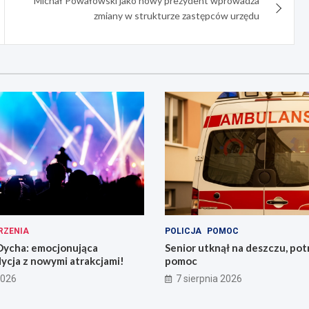
Michał Powałowski jako nowy prezydent wprowadza
zmiany w strukturze zastępców urzędu
RZENIA
POLICJA
POMOC
ycha: emocjonująca
Senior utknął na deszczu, pot
ycja z nowymi atrakcjami!
pomoc
2026
7 sierpnia 2026