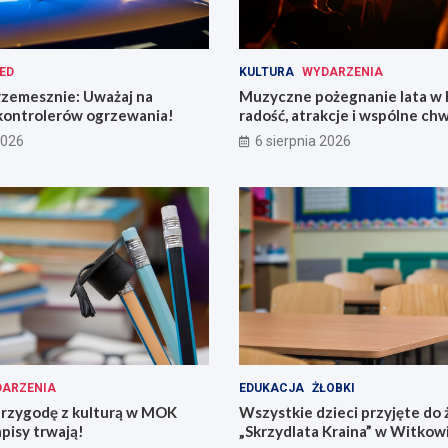
ED
KULTURA
WYDARZENIA
rzemesznie: Uważaj na
Muzyczne pożegnanie lata w 
kontrolerów ogrzewania!
radość, atrakcje i wspólne chw
2026
6 sierpnia 2026
ARZENIA
EDUKACJA
ŻŁOBKI
przygodę z kulturą w MOK
Wszystkie dzieci przyjęte do 
pisy trwają!
„Skrzydlata Kraina” w Witkow