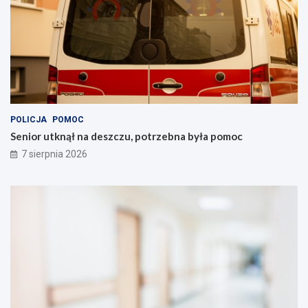
t
k
y
c
c
j
y
a
j
m
n
i
y
!
c
h
POLICJA
POMOC
Senior utknął na deszczu, potrzebna była pomoc
7 sierpnia 2026