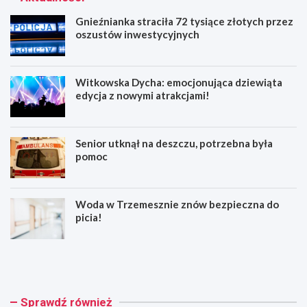
Gnieźnianka straciła 72 tysiące złotych przez
oszustów inwestycyjnych
Witkowska Dycha: emocjonująca dziewiąta
edycja z nowymi atrakcjami!
Senior utknął na deszczu, potrzebna była
pomoc
Woda w Trzemesznie znów bezpieczna do
picia!
G
W
n
i
i
t
e
k
ź
o
Sprawdź również
n
w