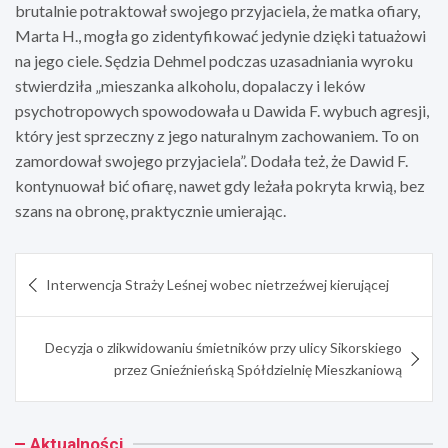
brutalnie potraktował swojego przyjaciela, że matka ofiary,
Marta H., mogła go zidentyfikować jedynie dzięki tatuażowi
na jego ciele. Sędzia Dehmel podczas uzasadniania wyroku
stwierdziła „mieszanka alkoholu, dopalaczy i leków
psychotropowych spowodowała u Dawida F. wybuch agresji,
który jest sprzeczny z jego naturalnym zachowaniem. To on
zamordował swojego przyjaciela”. Dodała też, że Dawid F.
kontynuował bić ofiarę, nawet gdy leżała pokryta krwią, bez
szans na obronę, praktycznie umierając.
Nawigacja
Interwencja Straży Leśnej wobec nietrzeźwej kierującej
wpisu
Decyzja o zlikwidowaniu śmietników przy ulicy Sikorskiego
przez Gnieźnieńską Spółdzielnię Mieszkaniową
Aktualności