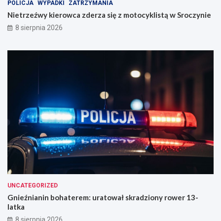
w
POLICJA
WYPADKI
ZATRZYMANIA
S
Nietrzeźwy kierowca zderza się z motocyklistą w Sroczynie
r
8 sierpnia 2026
o
c
z
y
n
i
e
UNCATEGORIZED
Gnieźnianin bohaterem: uratował skradziony rower 13-
latka
8 sierpnia 2026