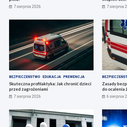
Trzemeszno
7 sierpnia 2026
7 sierpnia 
BEZPIECZEŃSTWO
EDUKACJA
PREWENCJA
BEZPIECZEŃS
Skuteczna profilaktyka: Jak chronić dzieci
Zasady bezp
przed zagrożeniami
do ocalenia 
7 sierpnia 2026
6 sierpnia 