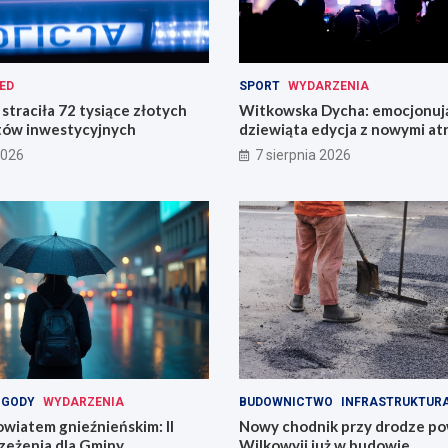
ED
SPORT
WYDARZENIA
straciła 72 tysiące złotych
Witkowska Dycha: emocjonuj
tów inwestycyjnych
dziewiąta edycja z nowymi at
2026
7 sierpnia 2026
OGODY
WYDARZENIA
BUDOWNICTWO
INFRASTRUKTUR
wiatem gnieźnieńskim: II
Nowy chodnik przy drodze p
zeżenia dla Gminy
Wilkowyji już w budowie