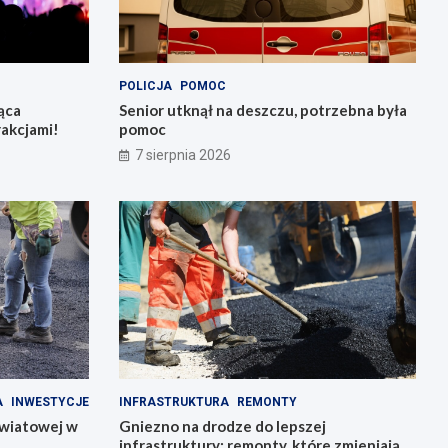
POLICJA
POMOC
ąca
Senior utknął na deszczu, potrzebna była
rakcjami!
pomoc
7 sierpnia 2026
A
INWESTYCJE
INFRASTRUKTURA
REMONTY
owiatowej w
Gniezno na drodze do lepszej
infrastruktury: remonty, które zmieniają