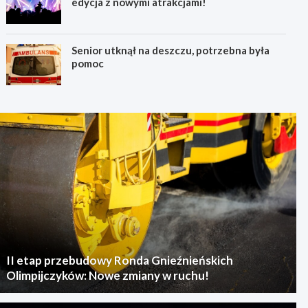
edycja z nowymi atrakcjami!
Senior utknął na deszczu, potrzebna była
pomoc
II etap przebudowy Ronda Gnieźnieńskich
Olimpijczyków: Nowe zmiany w ruchu!