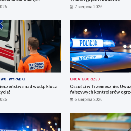
2026
7 sierpnia 2026
TWO
WYPADKI
UNCATEGORIZED
ieczeństwa nad wodą: klucz
Oszuści w Trzemesznie: Uważ
życia!
fałszywych kontrolerów ogrz
2026
6 sierpnia 2026