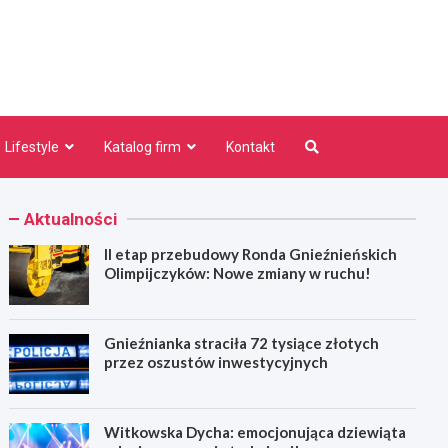
niezno.pl
Lifestyle
Katalog firm
Kontakt
Aktualności
II etap przebudowy Ronda Gnieźnieńskich
Olimpijczyków: Nowe zmiany w ruchu!
Gnieźnianka straciła 72 tysiące złotych
przez oszustów inwestycyjnych
Witkowska Dycha: emocjonująca dziewiąta