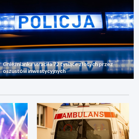
Gnieźnianka straciła 72 tysiące złotych przez
oszustów inwestycyjnych