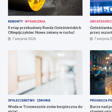
REMONTY
WYDARZENIA
UNCATEGORIZ
II etap przebudowy Ronda Gnieźnieńskich
Gnieźnianka 
Olimpijczyków: Nowe zmiany w ruchu!
przez oszus
7 sierpnia 2026
7 sierpnia 
SPOŁECZEŃSTWO
ZDROWIE
PROGNOZA P
Woda w Trzemesznie znów bezpieczna do
Burze nad po
picia!
stopień ostr