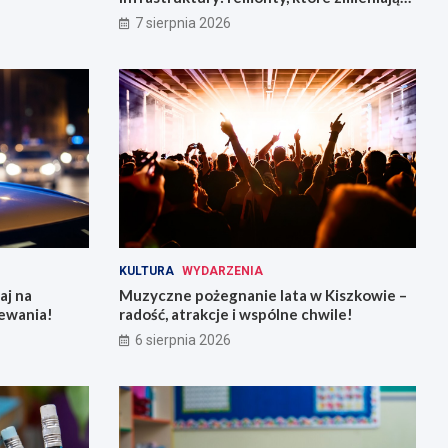
miasto
7 sierpnia 2026
KULTURA
WYDARZENIA
aj na
Muzyczne pożegnanie lata w Kiszkowie –
ewania!
radość, atrakcje i wspólne chwile!
6 sierpnia 2026