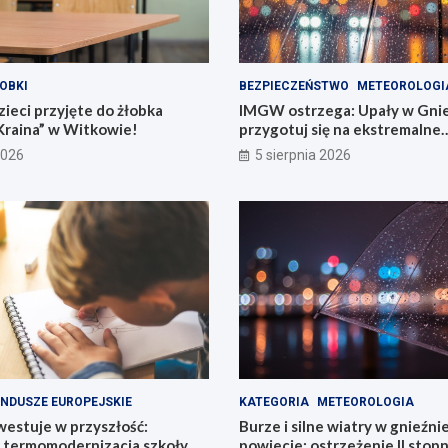
OBKI
BEZPIECZEŃSTWO
METEOROLOGI
ieci przyjęte do żłobka
IMGW ostrzega: Upały w Gnie
Kraina” w Witkowie!
przygotuj się na ekstremalne
temperatury!
2026
5 sierpnia 2026
NDUSZE EUROPEJSKIE
KATEGORIA
METEOROLOGIA
estuje w przyszłość:
Burze i silne wiatry w gnieźn
termomodernizacja szkoły
powiecie: ostrzeżenie II stopn