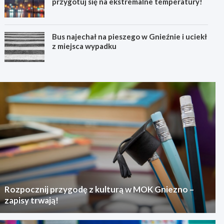
przygotuj się na ekstremalne temperatury!
Bus najechał na pieszego w Gnieźnie i uciekł
z miejsca wypadku
Rozpocznij przygodę z kulturą w MOK Gniezno –
zapisy trwają!