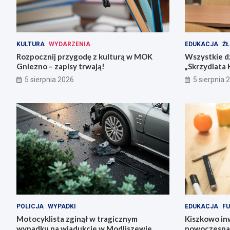
KULTURA
WYDARZENIA
EDUKACJA
ŻŁ
Rozpocznij przygodę z kulturą w MOK
Wszystkie dz
Gniezno – zapisy trwają!
„Skrzydlata 
5 sierpnia 2026
5 sierpnia 
POLICJA
WYPADKI
EDUKACJA
FU
Motocyklista zginął w tragicznym
Kiszkowo inw
wypadku na wiadukcie w Modliszewie
nowoczesna 