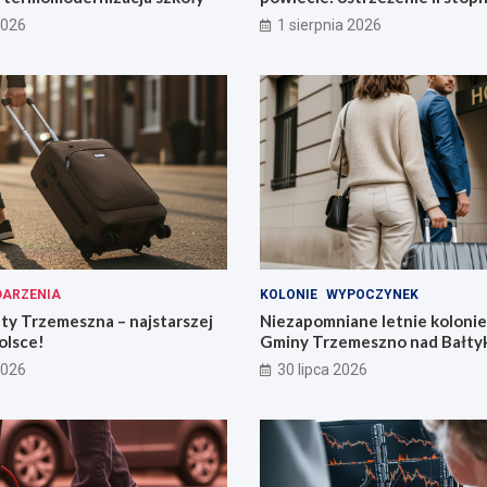
2026
1 sierpnia 2026
ARZENIA
KOLONIE
WYPOCZYNEK
ty Trzemeszna – najstarszej
Niezapomniane letnie kolonie 
olsce!
Gminy Trzemeszno nad Bałty
2026
30 lipca 2026