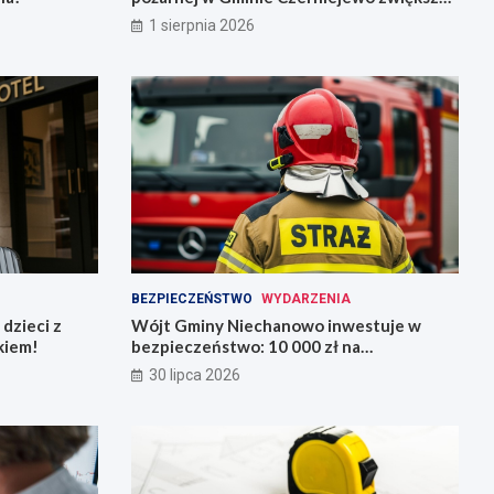
bezpieczeństwo mieszkańców
1 sierpnia 2026
BEZPIECZEŃSTWO
WYDARZENIA
dzieci z
Wójt Gminy Niechanowo inwestuje w
kiem!
bezpieczeństwo: 10 000 zł na
nowoczesny sprzęt dla straży pożarnej
30 lipca 2026