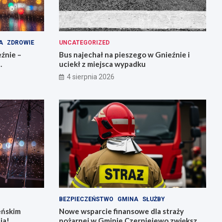
A
ZDROWIE
UNCATEGORIZED
źnie –
Bus najechał na pieszego w Gnieźnie i
uciekł z miejsca wypadku
4 sierpnia 2026
BEZPIECZEŃSTWO
GMINA
SŁUŻBY
ieńskim
Nowe wsparcie finansowe dla straży
ia!
pożarnej w Gminie Czerniejewo zwiększa