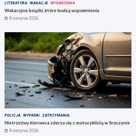
S
LITERATURA
WAKACJE
WYDARZENIA
z
Wakacyjne książki, które budzą wspomnienia
l
8 sierpnia 2026
a
k
u
P
i
a
s
t
o
w
s
k
i
m
POLICJA
WYPADKI
ZATRZYMANIA
Nietrzeźwy kierowca zderza się z motocyklistą w Sroczynie
8 sierpnia 2026