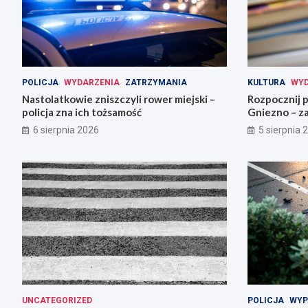
POLICJA
WYDARZENIA
ZATRZYMANIA
KULTURA
WYD
Nastolatkowie zniszczyli rower miejski –
Rozpocznij 
policja zna ich tożsamość
Gniezno – za
6 sierpnia 2026
5 sierpnia 
UNCATEGORIZED
POLICJA
WYP