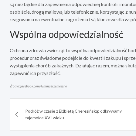
są niezbędne dla zapewnienia odpowiedniej kontroli i mon
osobiście, drogą mailową lub telefonicznie, korzystając z n
reagowaniu na ewentualne zagrożenia i są kluczowe dla wsp
Wspólna odpowiedzialność
Ochrona zdrowia zwierząt to wspólna odpowiedzialność hod
procedur oraz świadome podejście do kwestii zakupu i sprz
wystąpienia chorób zakaźnych. Działając razem, można skut
zapewnić ich przyszłość.
Źródło: facebook.com/GminaTrzemeszno
Nawigacja
Podróż w czasie z Elżbietą Cherezińską: odkrywamy
wpisu
tajemnice XVI wieku