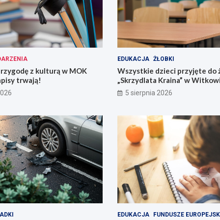
ARZENIA
EDUKACJA
ŻŁOBKI
przygodę z kulturą w MOK
Wszystkie dzieci przyjęte do 
pisy trwają!
„Skrzydlata Kraina” w Witkow
2026
5 sierpnia 2026
ADKI
EDUKACJA
FUNDUSZE EUROPEJSK