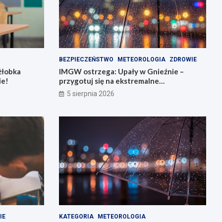
BEZPIECZEŃSTWO
METEOROLOGIA
ZDROWIE
żłobka
IMGW ostrzega: Upały w Gnieźnie –
ie!
przygotuj się na ekstremalne
temperatury!
5 sierpnia 2026
IE
KATEGORIA
METEOROLOGIA