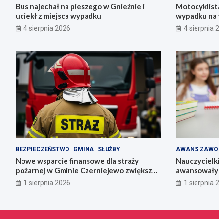
Bus najechał na pieszego w Gnieźnie i
Motocyklista
uciekł z miejsca wypadku
wypadku na 
4 sierpnia 2026
4 sierpnia 
BEZPIECZEŃSTWO
GMINA
SŁUŻBY
AWANS ZAWO
Nowe wsparcie finansowe dla straży
Nauczycielk
pożarnej w Gminie Czerniejewo zwiększa
awansowały 
bezpieczeństwo mieszkańców
1 sierpnia 2026
1 sierpnia 