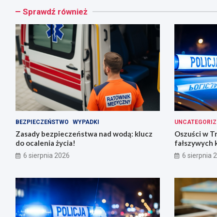
Sprawdź również
BEZPIECZEŃSTWO
WYPADKI
UNCATEGORIZ
Zasady bezpieczeństwa nad wodą: klucz
Oszuści w T
do ocalenia życia!
fałszywych 
6 sierpnia 2026
6 sierpnia 