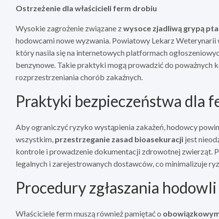
Ostrzeżenie dla właścicieli ferm drobiu
Wysokie zagrożenie związane z
wysoce zjadliwą grypą pt
hodowcami nowe wyzwania. Powiatowy Lekarz Weterynarii w
który nasila się na internetowych platformach ogłoszeniowyc
benzynowe. Takie praktyki mogą prowadzić do poważnych kon
rozprzestrzeniania chorób zakaźnych.
Praktyki bezpieczeństwa dla f
Aby ograniczyć ryzyko wystąpienia zakażeń, hodowcy powinni
wszystkim,
przestrzeganie zasad bioasekuracji
jest nieo
kontrole i prowadzenie dokumentacji zdrowotnej zwierząt. 
legalnych i zarejestrowanych dostawców, co minimalizuje 
Procedury zgłaszania hodowli
Właściciele ferm muszą również pamiętać o
obowiązkowym 