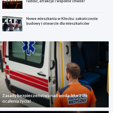
radość, atrakcje i wspólne chwile!
Nowe mieszkania w Kłecku: zakończenie
budowy i otwarcie dla mieszkańców
Zasady bezpieczeństwa nad wodą: klucz do
ocalenia życia!