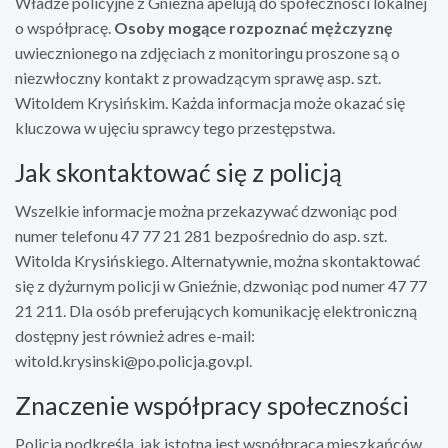
Władze policyjne z Gniezna apelują do społeczności lokalnej
o współpracę.
Osoby mogące rozpoznać mężczyznę
uwiecznionego na zdjęciach z monitoringu proszone są o
niezwłoczny kontakt z prowadzącym sprawę asp. szt.
Witoldem Krysińskim. Każda informacja może okazać się
kluczowa w ujęciu sprawcy tego przestępstwa.
Jak skontaktować się z policją
Wszelkie informacje można przekazywać dzwoniąc pod
numer telefonu 47 77 21 281 bezpośrednio do asp. szt.
Witolda Krysińskiego. Alternatywnie, można skontaktować
się z dyżurnym policji w Gnieźnie, dzwoniąc pod numer 47 77
21 211. Dla osób preferujących komunikację elektroniczną
dostępny jest również adres e-mail:
witold.krysinski@po.policja.gov.pl
.
Znaczenie współpracy społeczności
Policja podkreśla, jak istotna jest współpraca mieszkańców