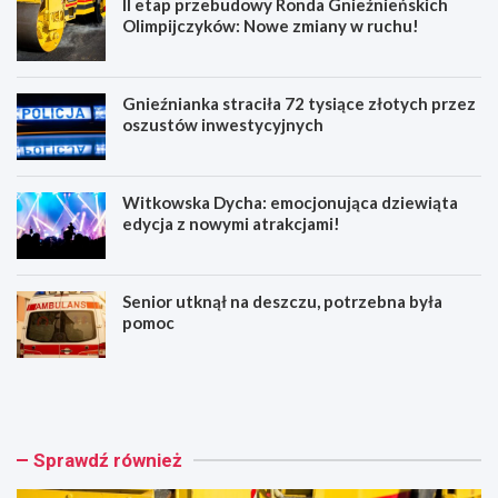
II etap przebudowy Ronda Gnieźnieńskich
Olimpijczyków: Nowe zmiany w ruchu!
Gnieźnianka straciła 72 tysiące złotych przez
oszustów inwestycyjnych
Witkowska Dycha: emocjonująca dziewiąta
edycja z nowymi atrakcjami!
Senior utknął na deszczu, potrzebna była
pomoc
I
G
I
n
e
i
t
e
a
ź
Sprawdź również
p
n
p
i