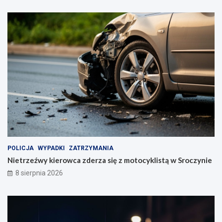
k
u
P
i
a
s
t
o
w
s
k
i
m
POLICJA
WYPADKI
ZATRZYMANIA
Nietrzeźwy kierowca zderza się z motocyklistą w Sroczynie
8 sierpnia 2026