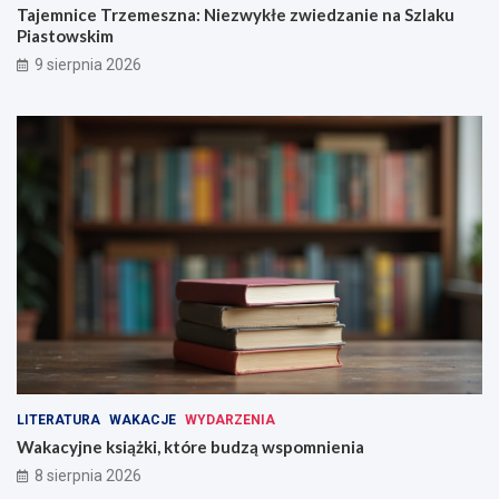
e
b
Tajemnice Trzemeszna: Niezwykłe zwiedzanie na Szlaku
z
u
Piastowskim
w
d
9 sierpnia 2026
y
z
k
ą
ł
w
e
s
z
p
w
o
i
m
e
n
d
i
z
e
a
n
n
i
i
a
e
n
a
S
LITERATURA
WAKACJE
WYDARZENIA
z
Wakacyjne książki, które budzą wspomnienia
l
8 sierpnia 2026
a