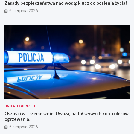
d
a
Zasady bezpieczeństwa nad wodą: klucz do ocalenia życia!
w
ż
6 sierpnia 2026
o
a
d
j
ą
n
:
a
k
f
l
a
u
ł
c
s
z
z
d
y
o
w
o
y
c
c
a
h
l
k
e
o
n
n
UNCATEGORIZED
i
t
Oszuści w Trzemesznie: Uważaj na fałszywych kontrolerów
a
r
ogrzewania!
ż
o
6 sierpnia 2026
y
l
c
e