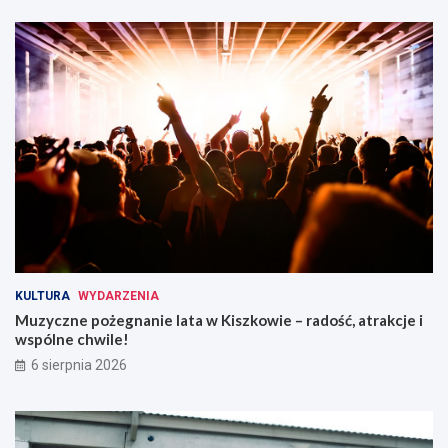
i
r
a
ó
!
w
o
g
r
z
e
w
a
n
i
a
!
KULTURA
WYDARZENIA
Muzyczne pożegnanie lata w Kiszkowie – radość, atrakcje i
wspólne chwile!
6 sierpnia 2026