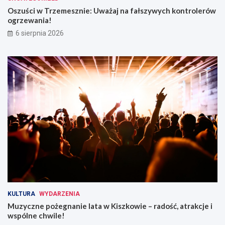
i
t
Oszuści w Trzemesznie: Uważaj na fałszywych kontrolerów
a
r
ogrzewania!
ż
o
6 sierpnia 2026
y
l
c
e
i
r
a
ó
!
w
o
g
r
z
e
w
a
n
i
a
!
KULTURA
WYDARZENIA
Muzyczne pożegnanie lata w Kiszkowie – radość, atrakcje i
wspólne chwile!