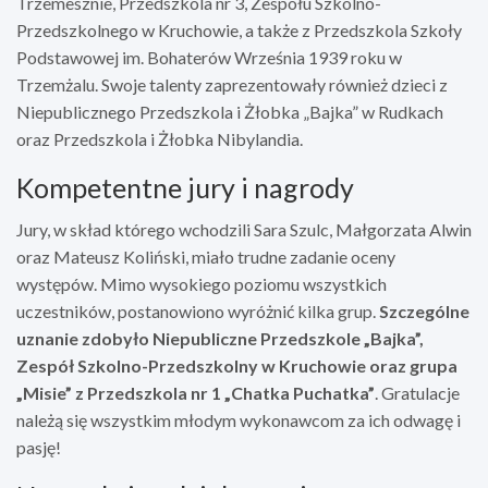
Trzemesznie, Przedszkola nr 3, Zespołu Szkolno-
Przedszkolnego w Kruchowie, a także z Przedszkola Szkoły
Podstawowej im. Bohaterów Września 1939 roku w
Trzemżalu. Swoje talenty zaprezentowały również dzieci z
Niepublicznego Przedszkola i Żłobka „Bajka” w Rudkach
oraz Przedszkola i Żłobka Nibylandia.
Kompetentne jury i nagrody
Jury, w skład którego wchodzili Sara Szulc, Małgorzata Alwin
oraz Mateusz Koliński, miało trudne zadanie oceny
występów. Mimo wysokiego poziomu wszystkich
uczestników, postanowiono wyróżnić kilka grup.
Szczególne
uznanie zdobyło Niepubliczne Przedszkole „Bajka”,
Zespół Szkolno-Przedszkolny w Kruchowie oraz grupa
„Misie” z Przedszkola nr 1 „Chatka Puchatka”
. Gratulacje
należą się wszystkim młodym wykonawcom za ich odwagę i
pasję!