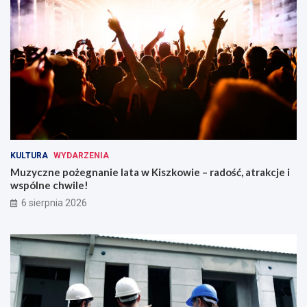
o
g
r
z
e
w
a
n
i
a
!
KULTURA
WYDARZENIA
Muzyczne pożegnanie lata w Kiszkowie – radość, atrakcje i
wspólne chwile!
6 sierpnia 2026