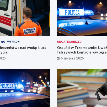
TWO
WYPADKI
UNCATEGORIZED
ieczeństwa nad wodą: klucz
Oszuści w Trzemesznie: Uważ
życia!
fałszywych kontrolerów ogrz
2026
6 sierpnia 2026