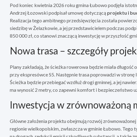
Pod koniec kwietnia 2026 roku gmina Łubowo podjęła istotn
Andrzej Łozowski podpisał umowę dotyczącą
projektu i bu
Realizacja tego ambitnego przedsięwzięcia została powierzo
siedzibę w Żelazkowie, a jej przedstawicielem podczas pod
850 000 zł, co stanowi znaczącą inwestycję w przyszłość gmi
Nowa trasa – szczegóły proje
Plany zakładają, że ścieżka rowerowa będzie miała długość 
przy ekspresówce S5. Następnie trasa poprowadzi w stronę I
Ścieżka będzie przebiegać wzdłuż drogi gminnej, a jej nawie
ma wynosić 2 metry, co zapewni komfort i bezpieczeństwo 
Inwestycja w zrównoważoną 
Główne założenia projektu obejmują rozwój zrównoważonej 
regionie wielkopolskim, zwłaszcza w gminie Łubowo. Tego t
na drogach, redukcji emisji szkodliwych substancji, a także 