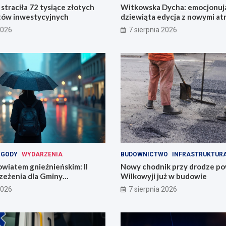
straciła 72 tysiące złotych
Witkowska Dycha: emocjonuj
tów inwestycyjnych
dziewiąta edycja z nowymi at
2026
7 sierpnia 2026
OGODY
WYDARZENIA
BUDOWNICTWO
INFRASTRUKTUR
wiatem gnieźnieńskim: II
Nowy chodnik przy drodze p
zeżenia dla Gminy
Wilkowyji już w budowie
2026
7 sierpnia 2026