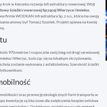
y krok w kierunku rozwoju infrastruktury rowerowej. Wójt
dowy ścieżki rowerowej łączącej Wierzyce i Imielno
.
na firmie WODKAN Infrastruktura Sp. z o.o., która ma swoją
pisania umowy był Tomasz Szustek. Projekt opiewa na kwotę
ny.
ktu
około 970 metrów i rozpocznie swój bieg od drogi serwisowej
mielna i Wierzyc, kończąc się na lokalnym skrzyżowaniu.
rzchnia zostanie wykonana z asfaltobetonu. Szerokość ścieżki
użytkownikom.
mobilność
mobilności oraz promocję ekologicznych form transportu w
ypu inwestycje są kluczowe dla zwiększenia bezpieczeństwa
zmniejszenia hałasu. Dodatkowo, projekt ma na celu
wzrost