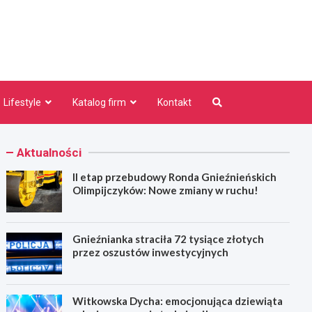
niezno.pl
Lifestyle
Katalog firm
Kontakt
Aktualności
II etap przebudowy Ronda Gnieźnieńskich
Olimpijczyków: Nowe zmiany w ruchu!
Gnieźnianka straciła 72 tysiące złotych
przez oszustów inwestycyjnych
Witkowska Dycha: emocjonująca dziewiąta