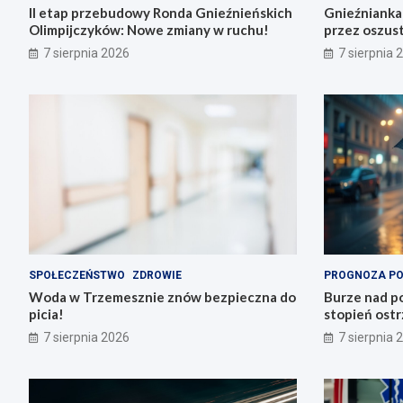
II etap przebudowy Ronda Gnieźnieńskich
Gnieźnianka 
Olimpijczyków: Nowe zmiany w ruchu!
przez oszus
7 sierpnia 2026
7 sierpnia 
SPOŁECZEŃSTWO
ZDROWIE
PROGNOZA P
Woda w Trzemesznie znów bezpieczna do
Burze nad po
picia!
stopień ostr
Trzemeszno
7 sierpnia 2026
7 sierpnia 