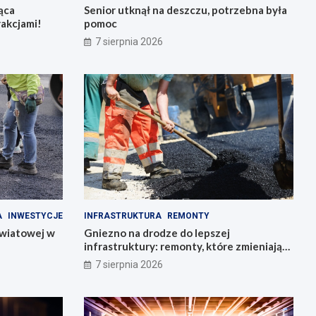
ąca
Senior utknął na deszczu, potrzebna była
rakcjami!
pomoc
7 sierpnia 2026
A
INWESTYCJE
INFRASTRUKTURA
REMONTY
owiatowej w
Gniezno na drodze do lepszej
infrastruktury: remonty, które zmieniają
miasto
7 sierpnia 2026