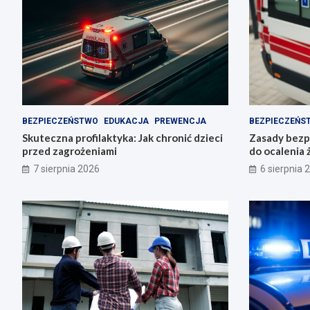
BEZPIECZEŃSTWO
EDUKACJA
PREWENCJA
BEZPIECZEŃS
Skuteczna profilaktyka: Jak chronić dzieci
Zasady bezp
przed zagrożeniami
do ocalenia 
7 sierpnia 2026
6 sierpnia 