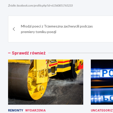
Źródło: facebook.com/profile.php?id=61560851765233
Nawigacja
Młodzi poeci z Trzemeszna zachwycili podczas
wpisu
premiery tomiku poezji
Sprawdź również
REMONTY
WYDARZENIA
UNCATEGORIZ