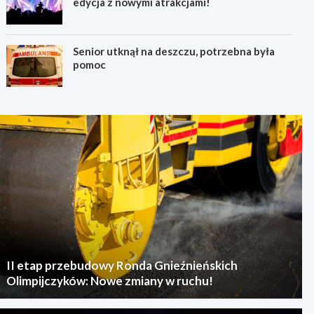
edycja z nowymi atrakcjami!
Senior utknął na deszczu, potrzebna była
pomoc
II etap przebudowy Ronda Gnieźnieńskich
Olimpijczyków: Nowe zmiany w ruchu!