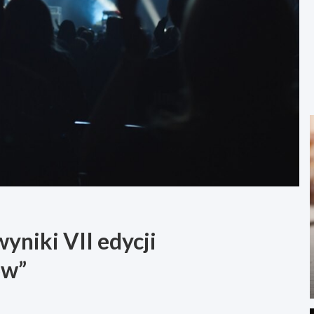
yniki VII edycji
ów”