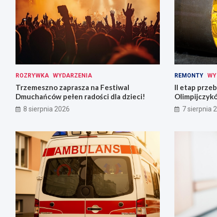
ROZRYWKA
WYDARZENIA
REMONTY
WY
Trzemeszno zaprasza na Festiwal
II etap prz
Dmuchańców pełen radości dla dzieci!
Olimpijczyk
8 sierpnia 2026
7 sierpnia 