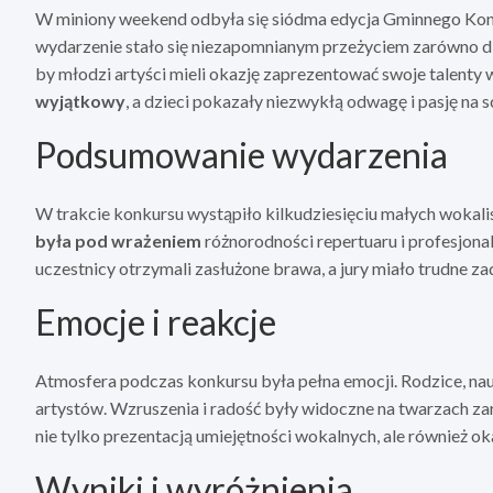
W miniony weekend odbyła się siódma edycja Gminnego Konk
wydarzenie stało się niezapomnianym przeżyciem zarówno dla 
by młodzi artyści mieli okazję zaprezentować swoje talenty 
wyjątkowy
, a dzieci pokazały niezwykłą odwagę i pasję na s
Podsumowanie wydarzenia
W trakcie konkursu wystąpiło kilkudziesięciu małych wokali
była pod wrażeniem
różnorodności repertuaru i profesjona
uczestnicy otrzymali zasłużone brawa, a jury miało trudne z
Emocje i reakcje
Atmosfera podczas konkursu była pełna emocji. Rodzice, nau
artystów. Wzruszenia i radość były widoczne na twarzach za
nie tylko prezentacją umiejętności wokalnych, ale również o
Wyniki i wyróżnienia