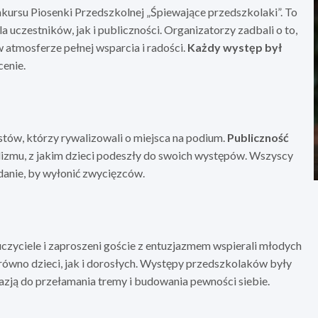
ursu Piosenki Przedszkolnej „Śpiewające przedszkolaki”. To
uczestników, jak i publiczności. Organizatorzy zadbali o to,
w atmosferze pełnej wsparcia i radości.
Każdy występ był
cenie.
stów, którzy rywalizowali o miejsca na podium.
Publiczność
lizmu, z jakim dzieci podeszły do swoich występów. Wszyscy
adanie, by wyłonić zwycięzców.
czyciele i zaproszeni goście z entuzjazmem wspierali młodych
równo dzieci, jak i dorosłych. Występy przedszkolaków były
kazją do przełamania tremy i budowania pewności siebie.