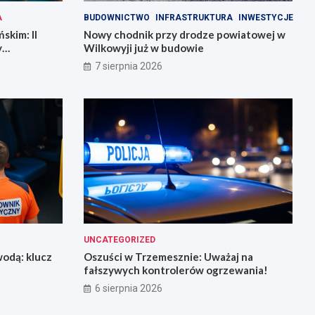
A
BUDOWNICTWO
INFRASTRUKTURA
INWESTYCJE
skim: II
Nowy chodnik przy drodze powiatowej w
y
Wilkowyji już w budowie
7 sierpnia 2026
UNCATEGORIZED
odą: klucz
Oszuści w Trzemesznie: Uważaj na
fałszywych kontrolerów ogrzewania!
6 sierpnia 2026