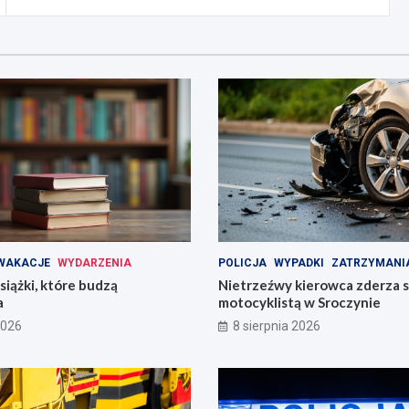
WAKACJE
WYDARZENIA
POLICJA
WYPADKI
ZATRZYMANI
iążki, które budzą
Nietrzeźwy kierowca zderza s
a
motocyklistą w Sroczynie
2026
8 sierpnia 2026