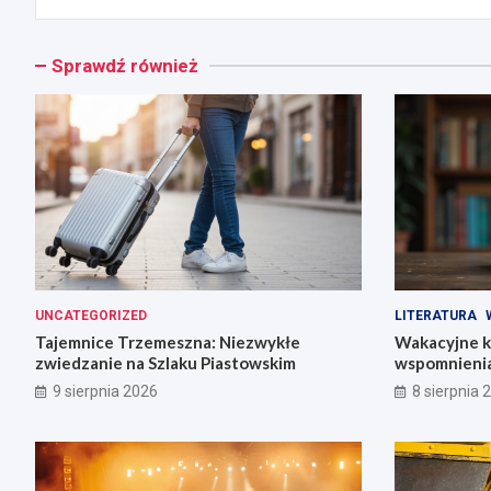
Sprawdź również
UNCATEGORIZED
LITERATURA
Tajemnice Trzemeszna: Niezwykłe
Wakacyjne ks
zwiedzanie na Szlaku Piastowskim
wspomnieni
9 sierpnia 2026
8 sierpnia 