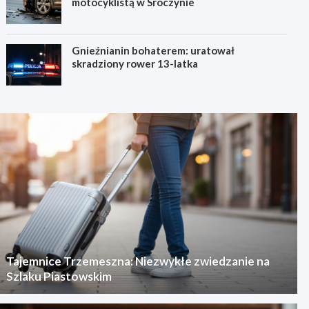
motocyklistą w Sroczynie
Gnieźnianin bohaterem: uratował
skradziony rower 13-latka
Tajemnice Trzemeszna: Niezwykłe zwiedzanie na
Szlaku Piastowskim