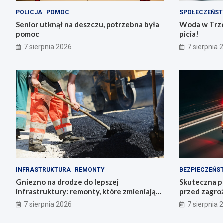
POLICJA
POMOC
SPOŁECZEŃS
Senior utknął na deszczu, potrzebna była
Woda w Trze
pomoc
picia!
7 sierpnia 2026
7 sierpnia 
INFRASTRUKTURA
REMONTY
BEZPIECZEŃS
Gniezno na drodze do lepszej
Skuteczna pr
infrastruktury: remonty, które zmieniają
przed zagro
miasto
7 sierpnia 2026
7 sierpnia 