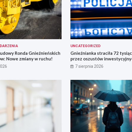
DARZENIA
UNCATEGORIZED
ebudowy Ronda Gnieźnieńskich
Gnieźnianka straciła 72 tysią
ów: Nowe zmiany w ruchu!
przez oszustów inwestycyjny
2026
7 sierpnia 2026