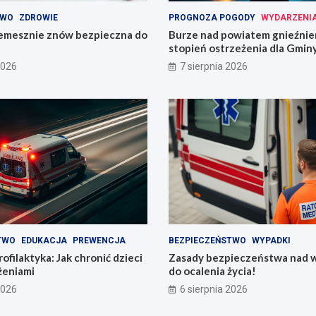
TWO
ZDROWIE
PROGNOZA POGODY
WYDARZENI
mesznie znów bezpieczna do
Burze nad powiatem gnieźnień
stopień ostrzeżenia dla Gmin
Trzemeszno
2026
7 sierpnia 2026
TWO
EDUKACJA
PREWENCJA
BEZPIECZEŃSTWO
WYPADKI
ofilaktyka: Jak chronić dzieci
Zasady bezpieczeństwa nad w
żeniami
do ocalenia życia!
2026
6 sierpnia 2026