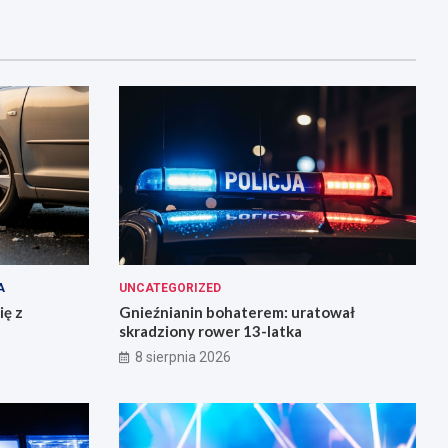
A
UNCATEGORIZED
ię z
Gnieźnianin bohaterem: uratował
skradziony rower 13-latka
8 sierpnia 2026