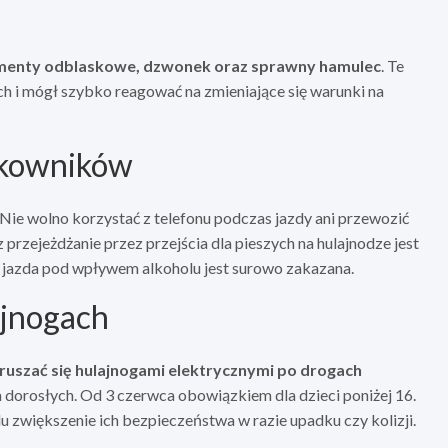
lementy odblaskowe, dzwonek oraz sprawny hamulec
. Te
ch i mógł szybko reagować na zmieniające się warunki na
ytkowników
ie wolno korzystać z telefonu podczas jazdy ani przewozić
 przejeżdżanie przez przejścia dla pieszych na hulajnodze jest
o, jazda pod wpływem alkoholu jest surowo zakazana.
ajnogach
poruszać się hulajnogami elektrycznymi po drogach
m dorosłych. Od 3 czerwca obowiązkiem dla dzieci poniżej 16.
lu zwiększenie ich bezpieczeństwa w razie upadku czy kolizji.