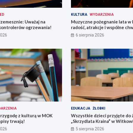
ED
KULTURA
WYDARZENIA
rzemesznie: Uważaj na
Muzyczne pożegnanie lata w 
kontrolerów ogrzewania!
radość, atrakcje i wspólne chw
2026
6 sierpnia 2026
ARZENIA
EDUKACJA
ŻŁOBKI
przygodę z kulturą w MOK
Wszystkie dzieci przyjęte do 
pisy trwają!
„Skrzydlata Kraina” w Witkow
2026
5 sierpnia 2026