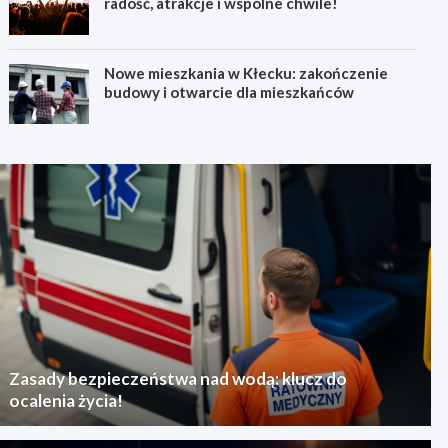
radość, atrakcje i wspólne chwile!
Nowe mieszkania w Kłecku: zakończenie
budowy i otwarcie dla mieszkańców
Zasady bezpieczeństwa nad wodą: klucz do
ocalenia życia!