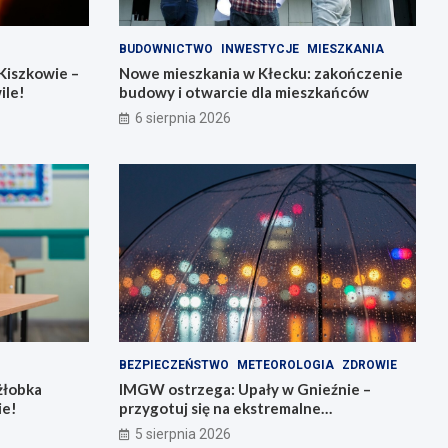
BUDOWNICTWO
INWESTYCJE
MIESZKANIA
Kiszkowie –
Nowe mieszkania w Kłecku: zakończenie
ile!
budowy i otwarcie dla mieszkańców
6 sierpnia 2026
BEZPIECZEŃSTWO
METEOROLOGIA
ZDROWIE
żłobka
IMGW ostrzega: Upały w Gnieźnie –
ie!
przygotuj się na ekstremalne
temperatury!
5 sierpnia 2026