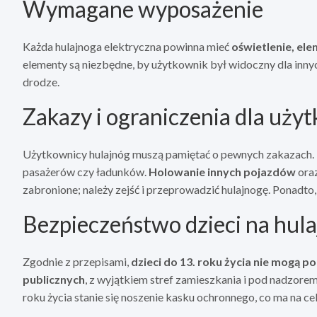
Wymagane wyposażenie
Każda hulajnoga elektryczna powinna mieć
oświetlenie, e
elementy są niezbędne, by użytkownik był widoczny dla inny
drodze.
Zakazy i ograniczenia dla uż
Użytkownicy hulajnóg muszą pamiętać o pewnych zakazach. N
pasażerów czy ładunków.
Holowanie innych pojazdów
oraz
zabronione; należy zejść i przeprowadzić hulajnogę. Ponadt
Bezpieczeństwo dzieci na hul
Zgodnie z przepisami,
dzieci do 13. roku życia nie mogą 
publicznych
, z wyjątkiem stref zamieszkania i pod nadzore
roku życia stanie się noszenie kasku ochronnego, co ma na ce