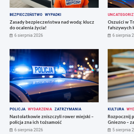
BEZPIECZEŃSTWO
WYPADKI
UNCATEGORIZ
Zasady bezpieczeństwa nad wodą: klucz
Oszuści w T
do ocalenia życia!
fałszywych 
6 sierpnia 2026
6 sierpnia 
POLICJA
WYDARZENIA
ZATRZYMANIA
KULTURA
WYD
Nastolatkowie zniszczyli rower miejski –
Rozpocznij 
policja zna ich tożsamość
Gniezno – za
6 sierpnia 2026
5 sierpnia 