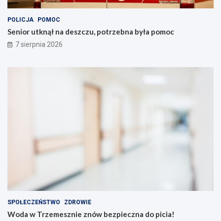
c
h
POLICJA
POMOC
Senior utknął na deszczu, potrzebna była pomoc
7 sierpnia 2026
SPOŁECZEŃSTWO
ZDROWIE
Woda w Trzemesznie znów bezpieczna do picia!