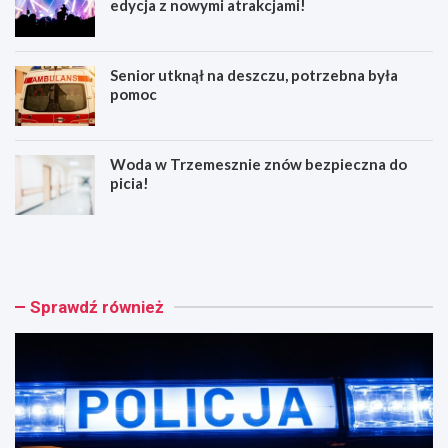
edycja z nowymi atrakcjami!
Senior utknął na deszczu, potrzebna była
pomoc
Woda w Trzemesznie znów bezpieczna do
picia!
G
W
n
i
i
t
e
k
ź
o
Sprawdź również
n
w
i
s
a
k
n
a
k
D
a
y
s
c
t
h