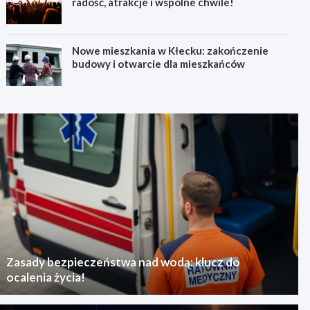
radość, atrakcje i wspólne chwile!
Nowe mieszkania w Kłecku: zakończenie
budowy i otwarcie dla mieszkańców
Zasady bezpieczeństwa nad wodą: klucz do
ocalenia życia!