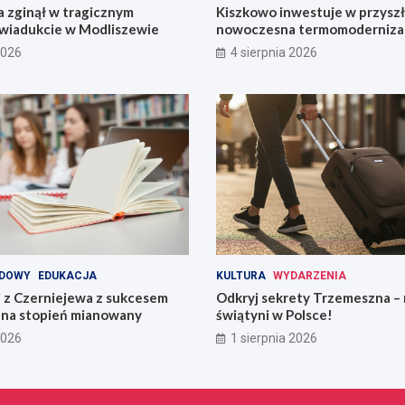
 zginął w tragicznym
Kiszkowo inwestuje w przyszł
wiadukcie w Modliszewie
nowoczesna termomodernizac
2026
4 sierpnia 2026
DOWY
EDUKACJA
KULTURA
WYDARZENIA
i z Czerniejewa z sukcesem
Odkryj sekrety Trzemeszna – 
na stopień mianowany
świątyni w Polsce!
2026
1 sierpnia 2026