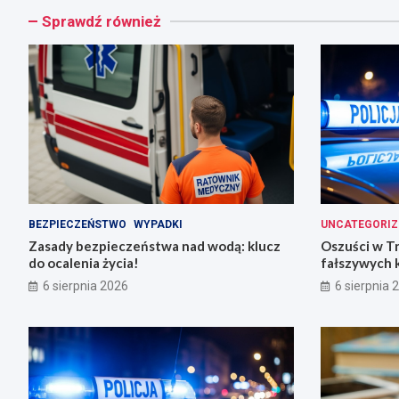
Sprawdź również
BEZPIECZEŃSTWO
WYPADKI
UNCATEGORIZ
Zasady bezpieczeństwa nad wodą: klucz
Oszuści w T
do ocalenia życia!
fałszywych 
6 sierpnia 2026
6 sierpnia 