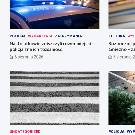
POLICJA
WYDARZENIA
ZATRZYMANIA
KULTURA
WYD
Nastolatkowie zniszczyli rower miejski –
Rozpocznij 
policja zna ich tożsamość
Gniezno – za
6 sierpnia 2026
5 sierpnia 
UNCATEGORIZED
POLICJA
WYP