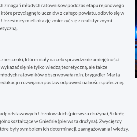
cych zmagań młodych ratowników podczas etapu rejonowego
tóre przyciągnęło uczniów z całego powiatu, odbyło się w
czestnicy mieli okazję zmierzyć się z realistycznymi
etyczną.
zne scenki, które miały na celu sprawdzenie umiejętności
wykazać się nie tylko wiedzą teoretyczną, ale także
a młodych ratowników obserwowała m.in. brygadier Marta
 edukacji i rozwijania postaw odpowiedzialności społecznej.
nadpodstawowych Uczniowskich (pierwsza drużyna), Szkołę
ólnokształcące w Gnieźnie (pierwsza drużyna). Zwycięzcy
óre były symbolem ich determinacji, zaangażowania i wiedzy.