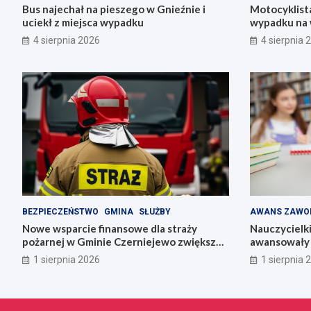
Bus najechał na pieszego w Gnieźnie i
Motocyklista
uciekł z miejsca wypadku
wypadku na 
4 sierpnia 2026
4 sierpnia 
BEZPIECZEŃSTWO
GMINA
SŁUŻBY
AWANS ZAWO
Nowe wsparcie finansowe dla straży
Nauczycielk
pożarnej w Gminie Czerniejewo zwiększa
awansowały 
bezpieczeństwo mieszkańców
1 sierpnia 2026
1 sierpnia 