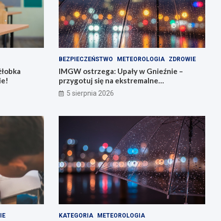
BEZPIECZEŃSTWO
METEOROLOGIA
ZDROWIE
żłobka
IMGW ostrzega: Upały w Gnieźnie –
ie!
przygotuj się na ekstremalne
temperatury!
5 sierpnia 2026
IE
KATEGORIA
METEOROLOGIA