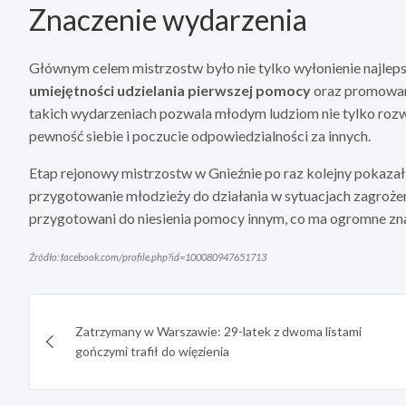
Znaczenie wydarzenia
Głównym celem mistrzostw było nie tylko wyłonienie najlep
umiejętności udzielania pierwszej pomocy
oraz promowan
takich wydarzeniach pozwala młodym ludziom nie tylko rozw
pewność siebie i poczucie odpowiedzialności za innych.
Etap rejonowy mistrzostw w Gnieźnie po raz kolejny pokazał,
przygotowanie młodzieży do działania w sytuacjach zagrożeni
przygotowani do niesienia pomocy innym, co ma ogromne znacz
Źródło: facebook.com/profile.php?id=100080947651713
Nawigacja
Zatrzymany w Warszawie: 29-latek z dwoma listami
wpisu
gończymi trafił do więzienia