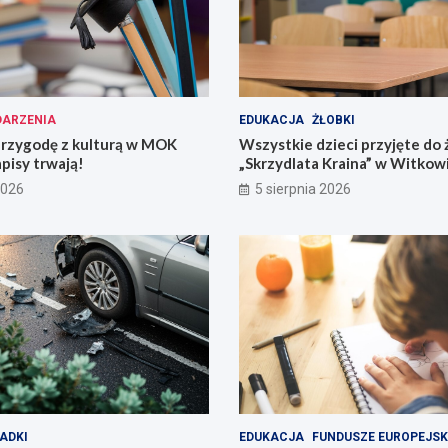
ARZENIA
EDUKACJA
ŻŁOBKI
przygodę z kulturą w MOK
Wszystkie dzieci przyjęte do 
pisy trwają!
„Skrzydlata Kraina” w Witkow
2026
5 sierpnia 2026
ADKI
EDUKACJA
FUNDUSZE EUROPEJSK