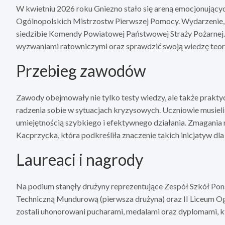
W kwietniu 2026 roku Gniezno stało się areną emocjonują
Ogólnopolskich Mistrzostw Pierwszej Pomocy. Wydarzenie, k
siedzibie Komendy Powiatowej Państwowej Straży Pożarnej. U
wyzwaniami ratowniczymi oraz sprawdzić swoją wiedzę teor
Przebieg zawodów
Zawody obejmowały nie tylko testy wiedzy, ale także praktyc
radzenia sobie w sytuacjach kryzysowych. Uczniowie musieli 
umiejętnością szybkiego i efektywnego działania. Zmagani
Kacprzycka, która podkreśliła znaczenie takich inicjatyw dla
Laureaci i nagrody
Na podium stanęły drużyny reprezentujące Zespół Szkół Po
Techniczną Mundurową (pierwsza drużyna) oraz II Liceum Og
zostali uhonorowani pucharami, medalami oraz dyplomami, kt