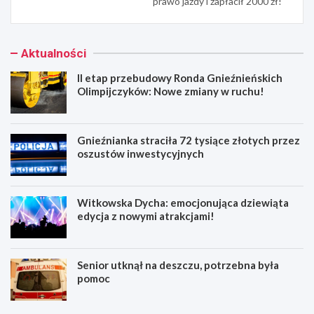
prawo jazdy i zapłacił 2000 zł!
Aktualności
II etap przebudowy Ronda Gnieźnieńskich
Olimpijczyków: Nowe zmiany w ruchu!
Gnieźnianka straciła 72 tysiące złotych przez
oszustów inwestycyjnych
Witkowska Dycha: emocjonująca dziewiąta
edycja z nowymi atrakcjami!
Senior utknął na deszczu, potrzebna była
pomoc
I
G
I
n