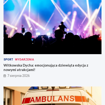
N
n
o
w
w
e
e
s
z
t
m
y
i
c
a
y
n
j
y
n
w
y
r
c
u
h
SPORT
WYDARZENIA
c
Witkowska Dycha: emocjonująca dziewiąta edycja z
h
nowymi atrakcjami!
u
!
7 sierpnia 2026