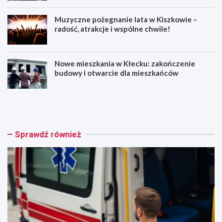
Muzyczne pożegnanie lata w Kiszkowie –
radość, atrakcje i wspólne chwile!
Nowe mieszkania w Kłecku: zakończenie
budowy i otwarcie dla mieszkańców
Z
O
a
s
s
z
a
u
d
ś
Sprawdź również
y
c
b
i
e
w
z
T
p
r
i
z
e
e
c
m
z
e
e
s