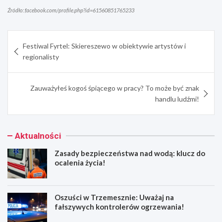
Źródło: facebook.com/profile.php?id=61560851765233
Nawigacja
Festiwal Fyrtel: Skiereszewo w obiektywie artystów i
wpisu
regionalisty
Zauważyłeś kogoś śpiącego w pracy? To może być znak
handlu ludźmi!
Aktualności
Zasady bezpieczeństwa nad wodą: klucz do
ocalenia życia!
Oszuści w Trzemesznie: Uważaj na
fałszywych kontrolerów ogrzewania!