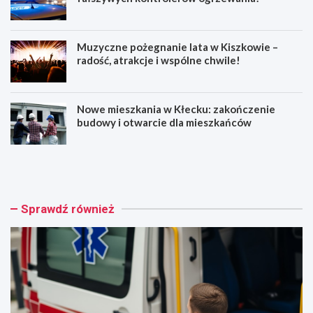
Muzyczne pożegnanie lata w Kiszkowie –
radość, atrakcje i wspólne chwile!
Nowe mieszkania w Kłecku: zakończenie
budowy i otwarcie dla mieszkańców
Z
O
a
s
s
z
a
u
d
ś
Sprawdź również
y
c
b
i
e
w
z
T
p
r
i
z
e
e
c
m