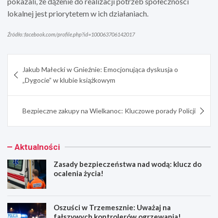
pokazali, że dążenie do realizacji potrzeb społeczności
lokalnej jest priorytetem w ich działaniach.
Źródło: facebook.com/profile.php?id=100063706142017
Nawigacja
Jakub Małecki w Gnieźnie: Emocjonująca dyskusja o
wpisu
„Dygocie” w klubie książkowym
Bezpieczne zakupy na Wielkanoc: Kluczowe porady Policji
Aktualności
Zasady bezpieczeństwa nad wodą: klucz do
ocalenia życia!
Oszuści w Trzemesznie: Uważaj na
fałszywych kontrolerów ogrzewania!