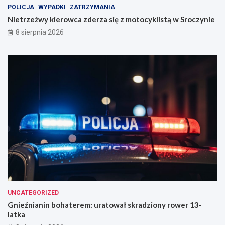
w
POLICJA
WYPADKI
ZATRZYMANIA
S
Nietrzeźwy kierowca zderza się z motocyklistą w Sroczynie
r
8 sierpnia 2026
o
c
z
y
n
i
e
UNCATEGORIZED
Gnieźnianin bohaterem: uratował skradziony rower 13-
latka