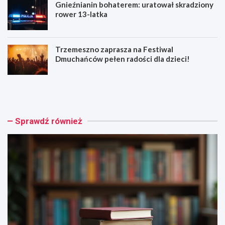
Gnieźnianin bohaterem: uratował skradziony
rower 13-latka
Trzemeszno zaprasza na Festiwal
Dmuchańców pełen radości dla dzieci!
W
N
a
i
k
e
a
t
c
r
Sprawdź również
y
z
j
e
n
ź
e
w
k
y
s
k
i
i
ą
e
ż
r
k
o
i
w