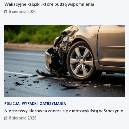
z
Wakacyjne książki, które budzą wspomnienia
l
8 sierpnia 2026
a
k
u
P
i
a
s
t
o
w
s
k
i
m
POLICJA
WYPADKI
ZATRZYMANIA
Nietrzeźwy kierowca zderza się z motocyklistą w Sroczynie
8 sierpnia 2026