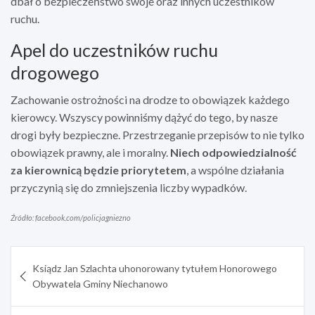
dbał o bezpieczeństwo swoje oraz innych uczestników
ruchu.
Apel do uczestników ruchu
drogowego
Zachowanie ostrożności na drodze to obowiązek każdego
kierowcy. Wszyscy powinniśmy dążyć do tego, by nasze
drogi były bezpieczne. Przestrzeganie przepisów to nie tylko
obowiązek prawny, ale i moralny.
Niech odpowiedzialność
za kierownicą będzie priorytetem
, a wspólne działania
przyczynią się do zmniejszenia liczby wypadków.
Źródło: facebook.com/policjagniezno
Nawigacja
Ksiądz Jan Szlachta uhonorowany tytułem Honorowego
wpisu
Obywatela Gminy Niechanowo