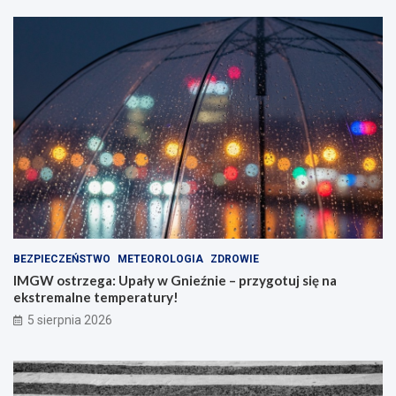
a
a
j
”
ą
w
!
W
i
t
k
o
w
i
e
!
BEZPIECZEŃSTWO
METEOROLOGIA
ZDROWIE
IMGW ostrzega: Upały w Gnieźnie – przygotuj się na
ekstremalne temperatury!
5 sierpnia 2026