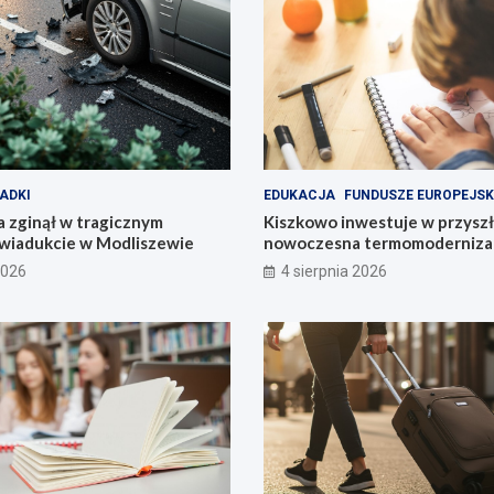
ADKI
EDUKACJA
FUNDUSZE EUROPEJSK
 zginął w tragicznym
Kiszkowo inwestuje w przyszł
wiadukcie w Modliszewie
nowoczesna termomodernizac
2026
4 sierpnia 2026