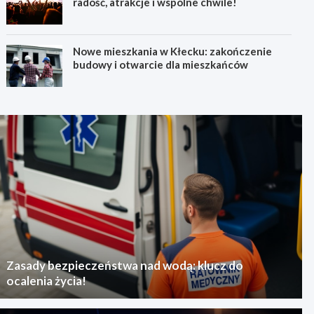
radość, atrakcje i wspólne chwile!
Nowe mieszkania w Kłecku: zakończenie
budowy i otwarcie dla mieszkańców
Zasady bezpieczeństwa nad wodą: klucz do
ocalenia życia!