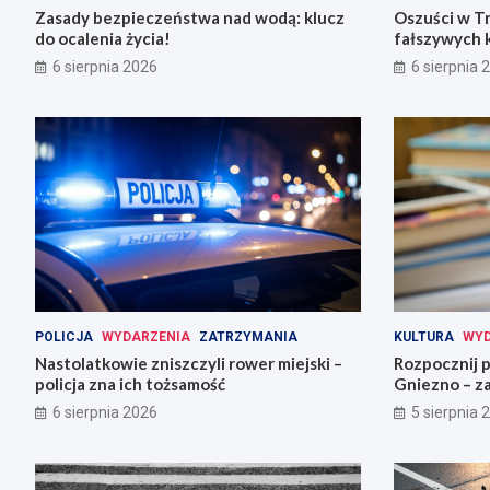
Zasady bezpieczeństwa nad wodą: klucz
Oszuści w T
do ocalenia życia!
fałszywych 
6 sierpnia 2026
6 sierpnia 
POLICJA
WYDARZENIA
ZATRZYMANIA
KULTURA
WYD
Nastolatkowie zniszczyli rower miejski –
Rozpocznij 
policja zna ich tożsamość
Gniezno – za
6 sierpnia 2026
5 sierpnia 