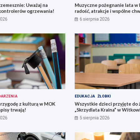
rzemesznie: Uważaj na
Muzyczne pożegnanie lata w 
kontrolerów ogrzewania!
radość, atrakcje i wspólne chw
2026
6 sierpnia 2026
ARZENIA
EDUKACJA
ŻŁOBKI
przygodę z kulturą w MOK
Wszystkie dzieci przyjęte do 
pisy trwają!
„Skrzydlata Kraina” w Witkow
2026
5 sierpnia 2026