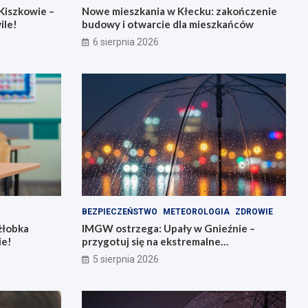
Kiszkowie –
Nowe mieszkania w Kłecku: zakończenie
ile!
budowy i otwarcie dla mieszkańców
6 sierpnia 2026
BEZPIECZEŃSTWO
METEOROLOGIA
ZDROWIE
żłobka
IMGW ostrzega: Upały w Gnieźnie –
ie!
przygotuj się na ekstremalne
temperatury!
5 sierpnia 2026