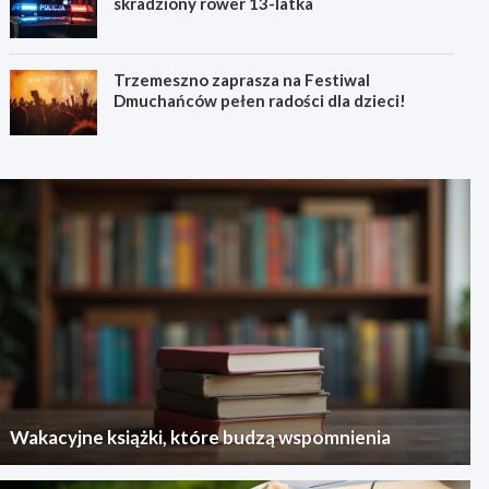
skradziony rower 13-latka
Trzemeszno zaprasza na Festiwal
Dmuchańców pełen radości dla dzieci!
Wakacyjne książki, które budzą wspomnienia