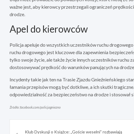
ważne jest, aby kierowcy przestrzegali ograniczeń prędkośc
drodze.
Apel do kierowców
Policja apeluje do wszystkich uczestników ruchu drogowego
ruchu drogowego jest kluczowe dla zapewnienia bezpieczeńs
tylko swoje życie, ale także życie innych uczestników ruchu 
dostosowywać prędkość do warunków panujących na drodze i
Incydenty takie jak ten na Trasie Zjazdu Gnieźnieńskiego s
łamania przepisów mogą być dotkliwe, a ich skutki tragiczne.
odpowiedzialność za bezpieczeństwo na drodze i stosował s
Źródło: facebook.com/policjagniezno
Nawigacja
Klub Dyskusji o Książce: „Goście weselni” rozbawiają