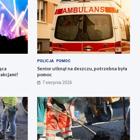
POLICJA
POMOC
ąca
Senior utknął na deszczu, potrzebna była
rakcjami!
pomoc
7 sierpnia 2026