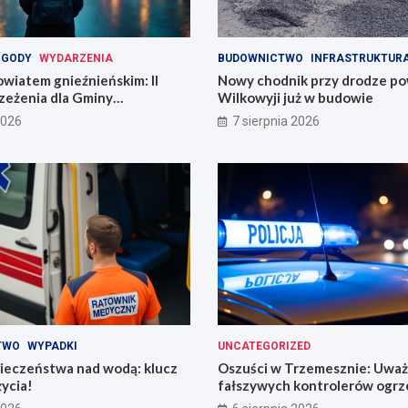
OGODY
WYDARZENIA
BUDOWNICTWO
INFRASTRUKTUR
wiatem gnieźnieńskim: II
Nowy chodnik przy drodze p
zeżenia dla Gminy
Wilkowyji już w budowie
2026
7 sierpnia 2026
TWO
WYPADKI
UNCATEGORIZED
ieczeństwa nad wodą: klucz
Oszuści w Trzemesznie: Uważ
życia!
fałszywych kontrolerów ogrz