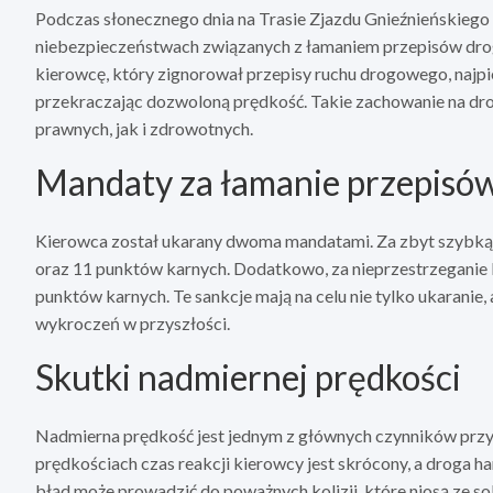
Podczas słonecznego dnia na Trasie Zjazdu Gnieźnieńskiego 
niebezpieczeństwach związanych z łamaniem przepisów drog
kierowcę, który zignorował przepisy ruchu drogowego, najpie
przekraczając dozwoloną prędkość. Takie zachowanie na d
prawnych, jak i zdrowotnych.
Mandaty za łamanie przepisó
Kierowca został ukarany dwoma mandatami. Za zbyt szybką j
oraz 11 punktów karnych. Dodatkowo, za nieprzestrzeganie li
punktów karnych. Te sankcje mają na celu nie tylko ukaranie
wykroczeń w przyszłości.
Skutki nadmiernej prędkości
Nadmierna prędkość jest jednym z głównych czynników prz
prędkościach czas reakcji kierowcy jest skrócony, a droga 
błąd może prowadzić do poważnych kolizji, które niosą ze so