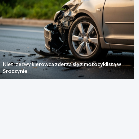
Nietrzeźwy kierowca zderza się z motocyklistą w
Sroczynie