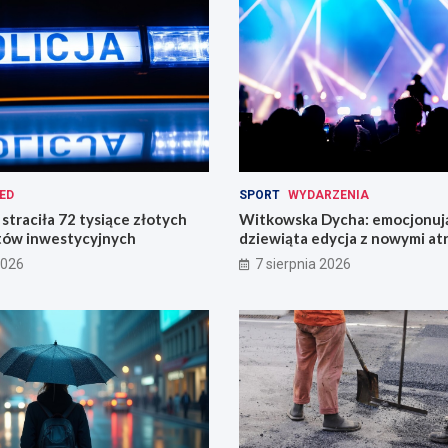
ED
SPORT
WYDARZENIA
straciła 72 tysiące złotych
Witkowska Dycha: emocjonuj
tów inwestycyjnych
dziewiąta edycja z nowymi at
2026
7 sierpnia 2026