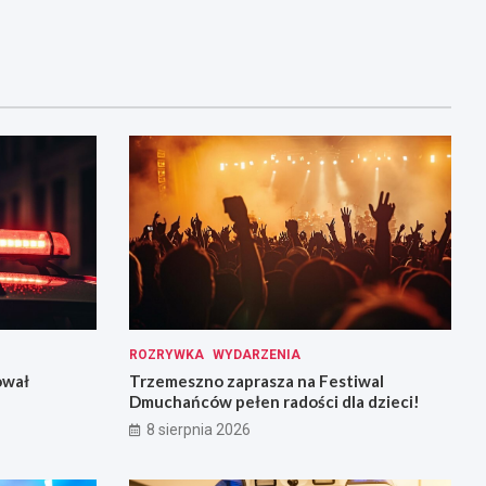
ROZRYWKA
WYDARZENIA
ował
Trzemeszno zaprasza na Festiwal
Dmuchańców pełen radości dla dzieci!
8 sierpnia 2026