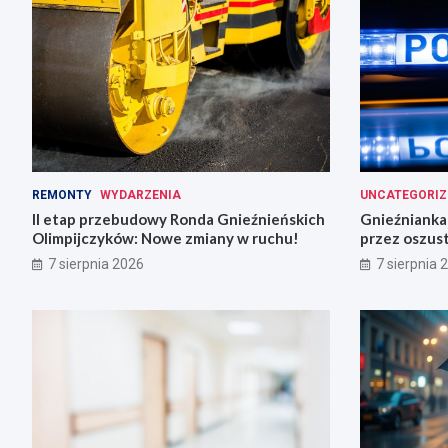
REMONTY
WYDARZENIA
UNCATEGORIZ
II etap przebudowy Ronda Gnieźnieńskich
Gnieźnianka 
Olimpijczyków: Nowe zmiany w ruchu!
przez oszus
7 sierpnia 2026
7 sierpnia 