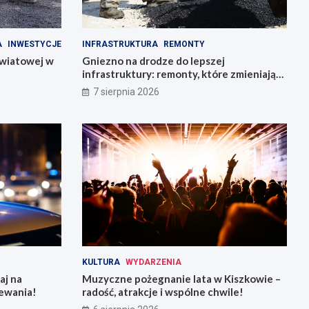
A
INWESTYCJE
INFRASTRUKTURA
REMONTY
owiatowej w
Gniezno na drodze do lepszej
infrastruktury: remonty, które zmieniają
miasto
7 sierpnia 2026
KULTURA
WYDARZENIA
aj na
Muzyczne pożegnanie lata w Kiszkowie –
ewania!
radość, atrakcje i wspólne chwile!