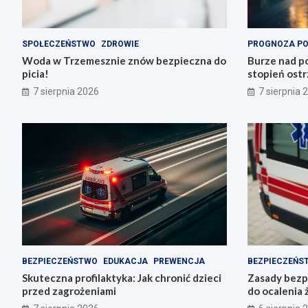
SPOŁECZEŃSTWO
ZDROWIE
PROGNOZA P
Woda w Trzemesznie znów bezpieczna do
Burze nad po
picia!
stopień ostr
Trzemeszno
7 sierpnia 2026
7 sierpnia 
BEZPIECZEŃSTWO
EDUKACJA
PREWENCJA
BEZPIECZEŃS
Skuteczna profilaktyka: Jak chronić dzieci
Zasady bezp
przed zagrożeniami
do ocalenia 