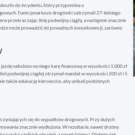
doszło do incydentu, który przypomina o
owych. Funkcjonariusze drogówki zatrzymali 27-letniego
rw przekraczając linię podwójną ciągłą, a następnie znacznie
rodze może prowadzić do poważnych konsekwencji, zarówno
w
azdę nałożono na niego karę finansową w wysokości 1 000 zł
nii podwójnej ciągłej otrzymał mandat w wysokości 200 zł i 5
, ale także edukację kierowców, aby unikali podobnych
yczyniających się do wypadków drogowych. Przy dużych
hamowania znacznie wydłużona. W rezultacie, nawet drobny
bą ryzyko ciężkich obrażeń, a nawet śmierci. Dlatego tak