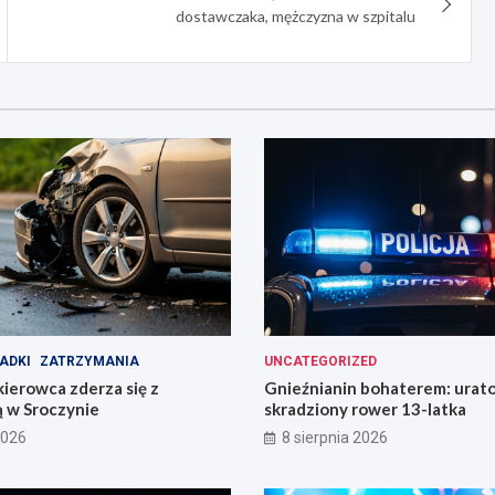
dostawczaka, mężczyzna w szpitalu
ADKI
ZATRZYMANIA
UNCATEGORIZED
ierowca zderza się z
Gnieźnianin bohaterem: urat
ą w Sroczynie
skradziony rower 13-latka
2026
8 sierpnia 2026