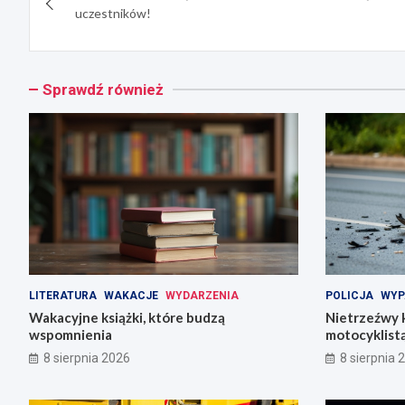
wpisu
uczestników!
Sprawdź również
LITERATURA
WAKACJE
WYDARZENIA
POLICJA
WYP
Wakacyjne książki, które budzą
Nietrzeźwy k
wspomnienia
motocyklist
8 sierpnia 2026
8 sierpnia 