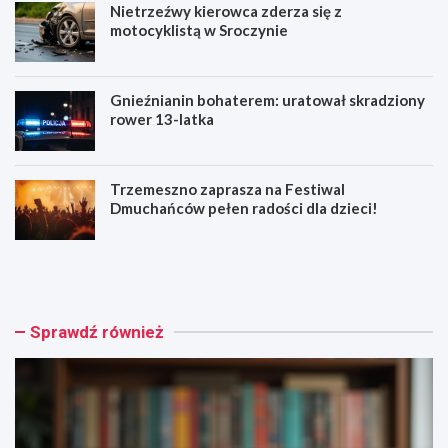
Nietrzeźwy kierowca zderza się z
motocyklistą w Sroczynie
Gnieźnianin bohaterem: uratował skradziony
rower 13-latka
Trzemeszno zaprasza na Festiwal
Dmuchańców pełen radości dla dzieci!
W
N
a
i
k
e
a
t
c
r
Sprawdź również
y
z
j
e
n
ź
e
w
k
y
s
k
i
i