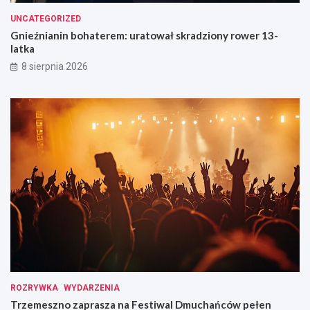
UNCATEGORIZED
Gnieźnianin bohaterem: uratował skradziony rower 13-
latka
8 sierpnia 2026
ROZRYWKA
WYDARZENIA
Trzemeszno zaprasza na Festiwal Dmuchańców pełen