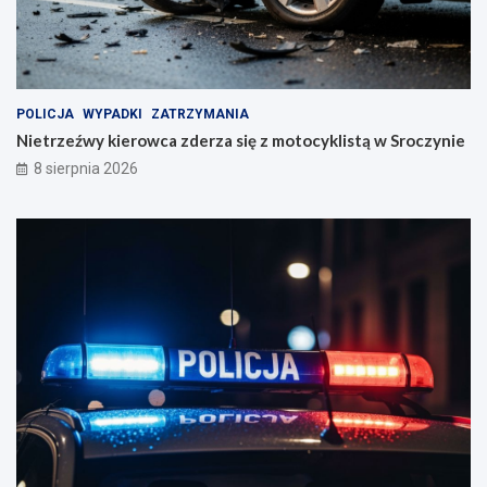
n
l
i
i
a
s
t
ą
w
POLICJA
WYPADKI
ZATRZYMANIA
S
Nietrzeźwy kierowca zderza się z motocyklistą w Sroczynie
r
8 sierpnia 2026
o
c
z
y
n
i
e