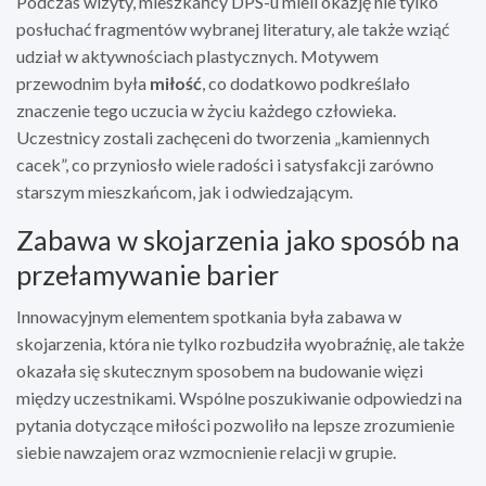
Podczas wizyty, mieszkańcy DPS-u mieli okazję nie tylko
posłuchać fragmentów wybranej literatury, ale także wziąć
udział w aktywnościach plastycznych. Motywem
przewodnim była
miłość
, co dodatkowo podkreślało
znaczenie tego uczucia w życiu każdego człowieka.
Uczestnicy zostali zachęceni do tworzenia „kamiennych
cacek”, co przyniosło wiele radości i satysfakcji zarówno
starszym mieszkańcom, jak i odwiedzającym.
Zabawa w skojarzenia jako sposób na
przełamywanie barier
Innowacyjnym elementem spotkania była zabawa w
skojarzenia, która nie tylko rozbudziła wyobraźnię, ale także
okazała się skutecznym sposobem na budowanie więzi
między uczestnikami. Wspólne poszukiwanie odpowiedzi na
pytania dotyczące miłości pozwoliło na lepsze zrozumienie
siebie nawzajem oraz wzmocnienie relacji w grupie.