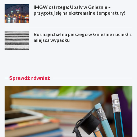
IMGW ostrzega: Upały w Gnieźnie –
przygotuj się na ekstremalne temperatury!
Bus najechał na pieszego w Gnieźnie i uciekł z
miejsca wypadku
R
W
o
s
z
z
p
y
o
s
Sprawdź również
c
t
z
k
n
i
i
e
j
d
p
z
r
i
z
e
y
c
g
i
o
p