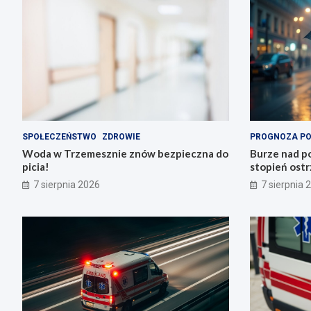
SPOŁECZEŃSTWO
ZDROWIE
PROGNOZA P
Woda w Trzemesznie znów bezpieczna do
Burze nad po
picia!
stopień ostr
Trzemeszno
7 sierpnia 2026
7 sierpnia 