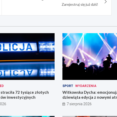
Zarejestruj się już dziś!
ED
SPORT
WYDARZENIA
straciła 72 tysiące złotych
Witkowska Dycha: emocjonuj
tów inwestycyjnych
dziewiąta edycja z nowymi at
2026
7 sierpnia 2026