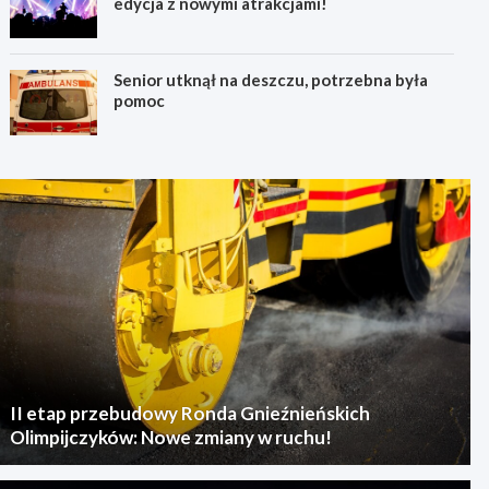
edycja z nowymi atrakcjami!
Senior utknął na deszczu, potrzebna była
pomoc
II etap przebudowy Ronda Gnieźnieńskich
Olimpijczyków: Nowe zmiany w ruchu!