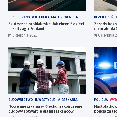
BEZPIECZEŃSTWO
EDUKACJA
PREWENCJA
BEZPIECZEŃS
Skuteczna profilaktyka: Jak chronić dzieci
Zasady bezp
przed zagrożeniami
do ocalenia 
7 sierpnia 2026
6 sierpnia 
BUDOWNICTWO
INWESTYCJE
MIESZKANIA
POLICJA
WYD
Nowe mieszkania w Kłecku: zakończenie
Nastolatkowi
budowy i otwarcie dla mieszkańców
policja zna 