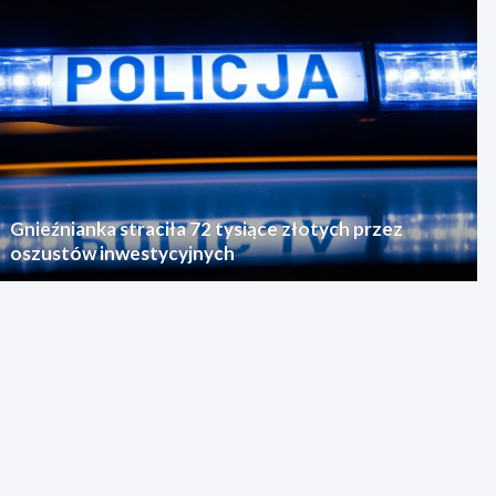
Gnieźnianka straciła 72 tysiące złotych przez
oszustów inwestycyjnych