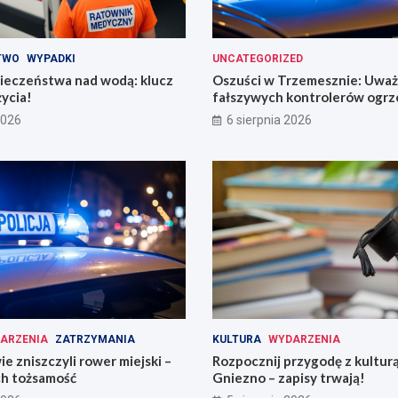
TWO
WYPADKI
UNCATEGORIZED
ieczeństwa nad wodą: klucz
Oszuści w Trzemesznie: Uważ
życia!
fałszywych kontrolerów ogrz
2026
6 sierpnia 2026
ARZENIA
ZATRZYMANIA
KULTURA
WYDARZENIA
e zniszczyli rower miejski –
Rozpocznij przygodę z kultu
ich tożsamość
Gniezno – zapisy trwają!