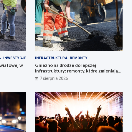
A
INWESTYCJE
INFRASTRUKTURA
REMONTY
owiatowej w
Gniezno na drodze do lepszej
infrastruktury: remonty, które zmieniają
miasto
7 sierpnia 2026