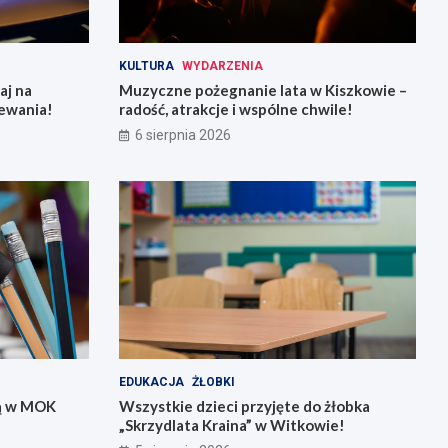
KULTURA
WYDARZENIA
aj na
Muzyczne pożegnanie lata w Kiszkowie –
ewania!
radość, atrakcje i wspólne chwile!
6 sierpnia 2026
EDUKACJA
ŻŁOBKI
rą w MOK
Wszystkie dzieci przyjęte do żłobka
„Skrzydlata Kraina” w Witkowie!