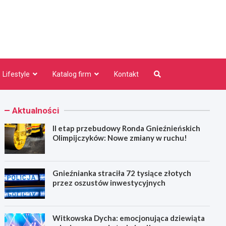
niezno.pl
Lifestyle
Katalog firm
Kontakt
Aktualności
II etap przebudowy Ronda Gnieźnieńskich
Olimpijczyków: Nowe zmiany w ruchu!
Gnieźnianka straciła 72 tysiące złotych
przez oszustów inwestycyjnych
Witkowska Dycha: emocjonująca dziewiąta