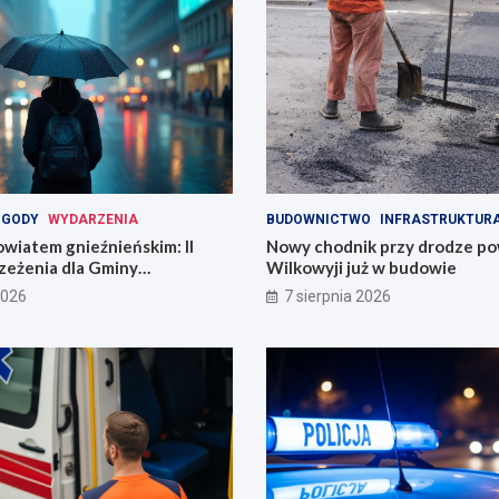
OGODY
WYDARZENIA
BUDOWNICTWO
INFRASTRUKTUR
wiatem gnieźnieńskim: II
Nowy chodnik przy drodze p
zeżenia dla Gminy
Wilkowyji już w budowie
2026
7 sierpnia 2026