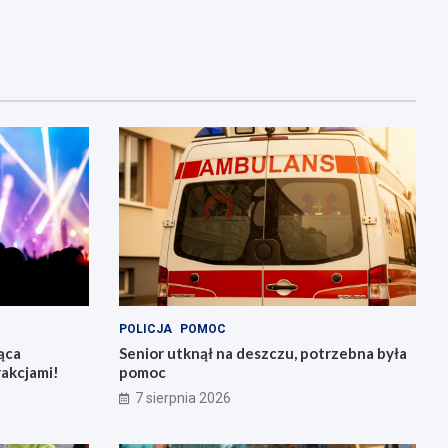
POLICJA
POMOC
ąca
Senior utknął na deszczu, potrzebna była
rakcjami!
pomoc
7 sierpnia 2026