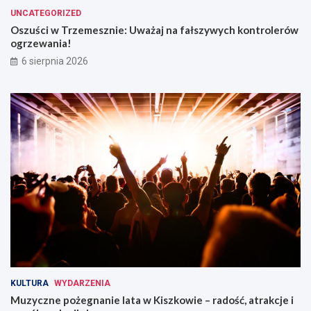
n
n
UNCATEGORIZED
i
t
Oszuści w Trzemesznie: Uważaj na fałszywych kontrolerów
a
r
ogrzewania!
ż
o
6 sierpnia 2026
y
l
c
e
i
r
a
ó
!
w
o
g
r
z
e
w
a
n
i
a
!
KULTURA
WYDARZENIA
Muzyczne pożegnanie lata w Kiszkowie – radość, atrakcje i