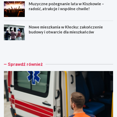
Muzyczne pożegnanie lata w Kiszkowie –
radość, atrakcje i wspólne chwile!
Nowe mieszkania w Kłecku: zakończenie
budowy i otwarcie dla mieszkańców
Z
O
a
s
s
z
a
u
d
ś
Sprawdź również
y
c
b
i
e
w
z
T
p
r
i
z
e
e
c
m
z
e
e
s
ń
z