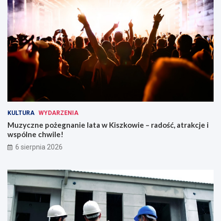
o
g
r
z
e
w
a
n
i
a
!
KULTURA
WYDARZENIA
Muzyczne pożegnanie lata w Kiszkowie – radość, atrakcje i
wspólne chwile!
6 sierpnia 2026