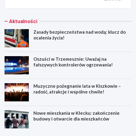
Aktualności
Zasady bezpieczeństwa nad wodą: klucz do
ocalenia życia!
Oszuści w Trzemesznie: Uważaj na
fałszywych kontrolerów ogrzewania!
Muzyczne pożegnanie lata w Kiszkowie –
radość, atrakcje i wspólne chwile!
Nowe mieszkania w Kłecku: zakończenie
budowy i otwarcie dla mieszkańców
Z
O
a
s