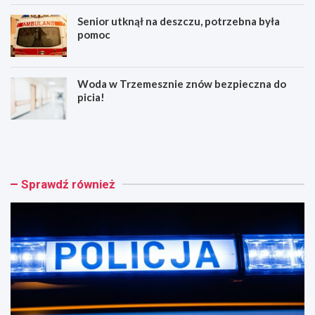
Senior utknął na deszczu, potrzebna była
pomoc
Woda w Trzemesznie znów bezpieczna do
picia!
G
W
n
i
i
t
e
k
ź
o
Sprawdź również
n
w
i
s
a
k
n
a
k
D
a
y
s
c
t
h
r
a
a
: