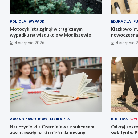
POLICJA
WYPADKI
EDUKACJA
FU
Motocyklista zginął w tragicznym
Kiszkowo inw
wypadku na wiadukcie w Modliszewie
nowoczesna 
4 sierpnia 2026
4 sierpnia 
AWANS ZAWODOWY
EDUKACJA
KULTURA
WYD
Nauczycielki z Czerniejewa z sukcesem
Odkryj sekre
awansowały na stopień mianowany
świątyni w P