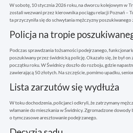
W sobotę, 10 stycznia 2026 roku, na dworcu kolejowym w Tr
zostali wezwani przez kierownika pociągu relacji Poznań – T
ta przyczyniła się do schwytania mężczyzny poszukiwanego
Policja na tropie poszukiwane
Podczas sprawdzania tożsamości podejrzanego, funkcjonarius
poszukiwany przez świdnicką policję. Okazało się, że był on 
początku roku. W Świdnicy doszło do rozboju, gdzie napastni
zawierającą 50 złotych. Na szczęście, pomimo upadku, senio
Lista zarzutów się wydłuża
W toku dochodzenia, policjanci odkryli, że zatrzymany mężczy
włamanie do mieszkania w Świdnicy. Zgromadzone dowody by
o tymczasowe aresztowanie podejrzanego.
Decyzja sądu