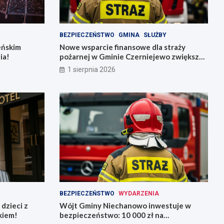
BEZPIECZEŃSTWO
GMINA
SŁUŻBY
ieńskim
Nowe wsparcie finansowe dla straży
ia!
pożarnej w Gminie Czerniejewo zwiększa
bezpieczeństwo mieszkańców
1 sierpnia 2026
BEZPIECZEŃSTWO
WYDARZENIA
dzieci z
Wójt Gminy Niechanowo inwestuje w
kiem!
bezpieczeństwo: 10 000 zł na