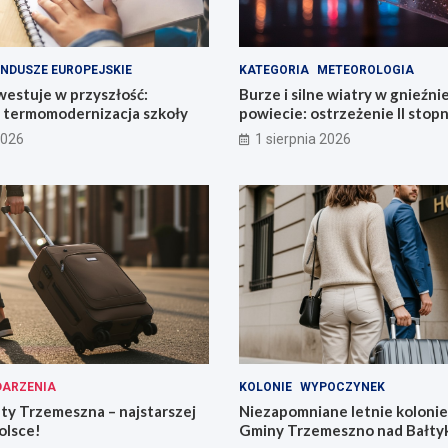
NDUSZE EUROPEJSKIE
KATEGORIA
METEOROLOGIA
estuje w przyszłość:
Burze i silne wiatry w gnieźn
termomodernizacja szkoły
powiecie: ostrzeżenie II stopn
2026
1 sierpnia 2026
ARZENIA
KOLONIE
WYPOCZYNEK
ty Trzemeszna – najstarszej
Niezapomniane letnie kolonie 
olsce!
Gminy Trzemeszno nad Bałty