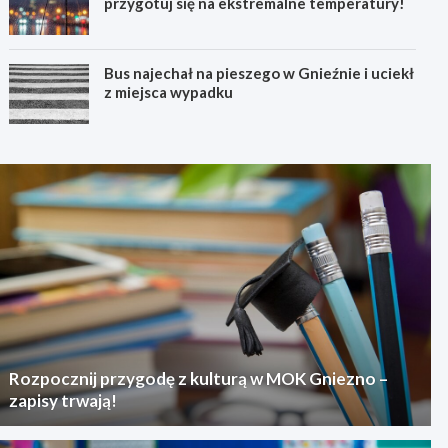
przygotuj się na ekstremalne temperatury!
Bus najechał na pieszego w Gnieźnie i uciekł
z miejsca wypadku
Rozpocznij przygodę z kulturą w MOK Gniezno –
zapisy trwają!