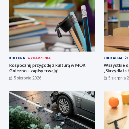
KULTURA
WYDARZENIA
EDUKACJA
ŻŁ
Rozpocznij przygodę z kulturą w MOK
Wszystkie dz
Gniezno – zapisy trwają!
„Skrzydlata 
5 sierpnia 2026
5 sierpnia 