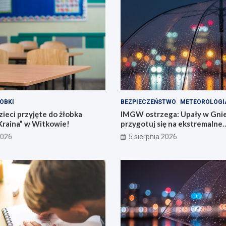
OBKI
BEZPIECZEŃSTWO
METEOROLOGI
ieci przyjęte do żłobka
IMGW ostrzega: Upały w Gnie
Kraina” w Witkowie!
przygotuj się na ekstremalne
temperatury!
2026
5 sierpnia 2026