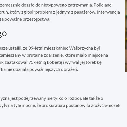
zemesznie doszło do nietypowego zatrzymania. Policjanci
oruń, który zgłosił problem z jednym z pasażerów. Interwencja
 za poważne przestępstwa.
go
ze ustalili, że 39-letni mieszkaniec Wałbrzycha był
zamieszany w brutalne zdarzenie, które miało miejsce na
k zaatakował 75-letnią kobietę i wyrwał jej torebkę
rka nie doznała poważniejszych obrażeń.
zna jest podejrzewany nie tylko o rozbój, ale także o
ły na tyle mocne, że prokuratura postanowiła złożyć wniosek