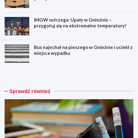
IMGW ostrzega: Upały w Gnieźnie –
przygotuj się na ekstremalne temperatury!
Bus najechał na pieszego w Gnieźnie i uciekł z
miejsca wypadku
R
W
o
s
z
z
p
y
o
s
Sprawdź również
c
t
z
k
n
i
i
e
j
d
p
z
r
i
z
e
y
c