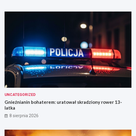
c
z
y
n
i
e
UNCATEGORIZED
Gnieźnianin bohaterem: uratował skradziony rower 13-
latka
8 sierpnia 2026