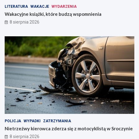
r
e
LITERATURA
WAKACJE
WYDARZENIA
e
r
b
z
Wakacyjne książki, które budzą wspomnienia
u
a
8 sierpnia 2026
d
s
z
i
ą
ę
w
z
s
m
p
o
o
t
m
o
n
c
i
y
e
k
n
l
i
i
a
s
t
ą
w
POLICJA
WYPADKI
ZATRZYMANIA
S
Nietrzeźwy kierowca zderza się z motocyklistą w Sroczynie
r
8 sierpnia 2026
o